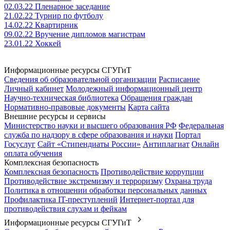
02.03.22 Пленарное заседание
21.02.22 Турнир по футболу
14.02.22 Квартирник
09.02.22 Вручение дипломов магистрам
23.01.22 Хоккей
Информационные ресурсы СГУГиТ
Сведения об образовательной организации
Расписание
Личный кабинет
Молодежный информационный центр
Научно-техническая библиотека
Обращения граждан
Нормативно-правовые документы
Карта сайта
Внешние ресурсы и сервисы
Министерство науки и высшего образования РФ
Федеральная
служба по надзору в сфере образования и науки
Портал
Госуслуг
Сайт «Стипендиаты России»
Антиплагиат
Онлайн
оплата обучения
Комплексная безопасность
Комплексная безопасность
Противодействие коррупции
Противодействие экстремизму и терроризму
Охрана труда
Политика в отношении обработки персональных данных
Профилактика IT-преступлений
Интернет-портал для
противодействия слухам и фейкам
Информационные ресурсы СГУГиТ