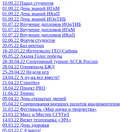
10.09.22 Парад студентов
01.09.22 День знаний ИГиМ
01.09.22 День знаний ИКиП
01.09.22 День знаний ИОиТИБ
01.07.22 Вручение дипломов ИОиТИБ
01.07.22 Вручение дипломов ИГиМ
01.07.22 Вручение дипломов ИКиП
02.06.22 Форум студентов
20.05.22 Бал ректора
18-20.05.22 Интерэкспо ГЕО-Сибирь
06.05.22 Акция Голос победы
28-30.04.22 Спортивный турнир АССК России
28.04.22 Олимпиада БЖД
25-29.04.22 Неделя игр
24.04.22 А ну-ка все вместе!
21.04.22 Стритбол
18.04.22 Проект PRO
11.04.22 Теннис
09.04.22 День открытых дверей
05.04.22 Соревнования внешних пилотов квадрокоптеров
31.03.22 Фестиваль «Мир науки и творчества»
23.03.22 Мисс и Мистер СГУГиТ
14.03.22 Визит технопарка «ЭРА»
09.03.22 День здоровья
05.03.22 С 8 марта!