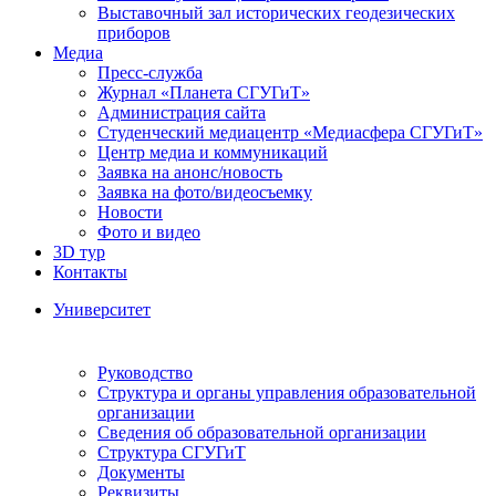
Выставочный зал исторических геодезических
приборов
Медиа
Пресс-служба
Журнал «Планета СГУГиТ»
Администрация сайта
Студенческий медиацентр «Медиасфера СГУГиТ»
Центр медиа и коммуникаций
Заявка на анонс/новость
Заявка на фото/видеосъемку
Новости
Фото и видео
3D тур
Контакты
Университет
Руководство
Структура и органы управления образовательной
организации
Сведения об образовательной организации
Структура СГУГиТ
Документы
Реквизиты