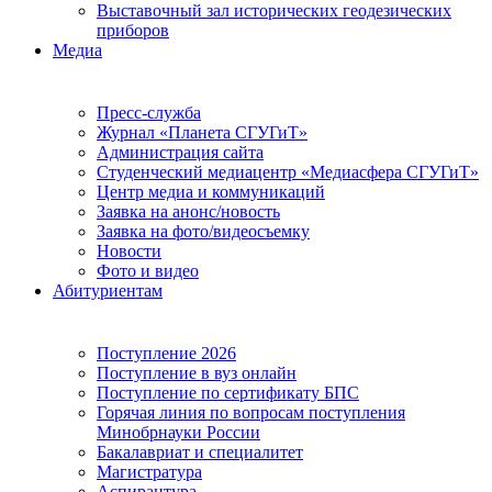
Выставочный зал исторических геодезических
приборов
Медиа
Пресс-служба
Журнал «Планета СГУГиТ»
Администрация сайта
Студенческий медиацентр «Медиасфера СГУГиТ»
Центр медиа и коммуникаций
Заявка на анонс/новость
Заявка на фото/видеосъемку
Новости
Фото и видео
Абитуриентам
Поступление 2026
Поступление в вуз онлайн
Поступление по сертификату БПС
Горячая линия по вопросам поступления
Минобрнауки России
Бакалавриат и специалитет
Магистратура
Аспирантура