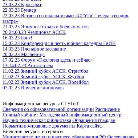
23.03.23 Кроссфит
22.03.23 Бункер
22.03.23 Встреча со школьниками «СГУГиТ: вчера, сегодня,
завтра»
21.03.23 Эпичные схватки боевых магов
20-24.03.23 Чемпионат АССК
16.03.23 Бэнг!
15.03.23 Конференция в честь юбилея кафедры ГиИН
14.03.23 Пленарное заседание
20.02.23 Масленица
17.02.23 Форум «Экология здесь и сейчас»
13-14.02.23 Арт-встреча
11.02.23 Зимний кубок АССК. Стритбол
11.02.23 Зимний кубок АССК. Футбол
11.02.23 Зимний кубок АССК. Волейбол
07.02.23 Вручение дипломов
Информационные ресурсы СГУГиТ
Сведения об образовательной организации
Расписание
Личный кабинет
Молодежный информационный центр
Научно-техническая библиотека
Обращения граждан
Нормативно-правовые документы
Карта сайта
Внешние ресурсы и сервисы
Министерство науки и высшего образования РФ
Федеральная