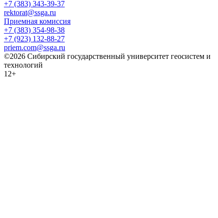
+7 (383) 343-39-37
rektorat@ssga.ru
Приемная комиссия
+7 (383) 354-98-38
+7 (923) 132-88-27
priem.com@ssga.ru
©2026 Сибирский государственный университет геосистем и
технологий
12+