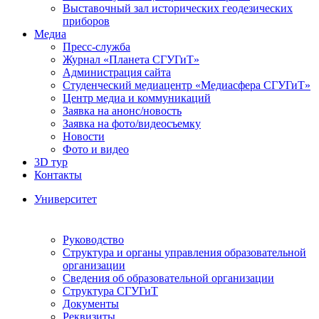
Выставочный зал исторических геодезических
приборов
Медиа
Пресс-служба
Журнал «Планета СГУГиТ»
Администрация сайта
Студенческий медиацентр «Медиасфера СГУГиТ»
Центр медиа и коммуникаций
Заявка на анонс/новость
Заявка на фото/видеосъемку
Новости
Фото и видео
3D тур
Контакты
Университет
Руководство
Структура и органы управления образовательной
организации
Сведения об образовательной организации
Структура СГУГиТ
Документы
Реквизиты