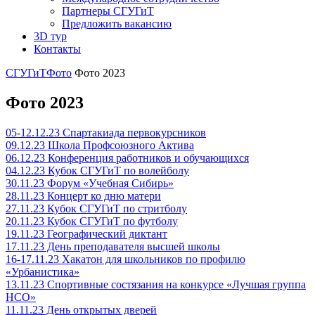
Партнеры СГУГиТ
Предложить вакансию
3D тур
Контакты
СГУГиТ
Фото
Фото 2023
Фото 2023
05-12.12.23 Спартакиада первокурсников
09.12.23 Школа Профсоюзного Актива
06.12.23 Конференция работников и обучающихся
04.12.23 Кубок СГУГиТ по волейболу
30.11.23 Форум «Учебная Сибирь»
28.11.23 Концерт ко дню матери
27.11.23 Кубок СГУГиТ по стритболу
20.11.23 Кубок СГУГиТ по футболу
19.11.23 Географический диктант
17.11.23 День преподавателя высшей школы
16-17.11.23 Хакатон для школьников по профилю
«Урбанистика»
13.11.23 Спортивные состязания на конкурсе «Лучшая группа
НСО»
11.11.23 День открытых дверей