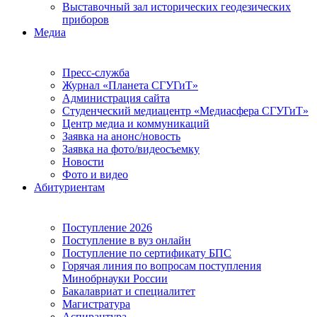
Выставочный зал исторических геодезических
приборов
Медиа
Пресс-служба
Журнал «Планета СГУГиТ»
Администрация сайта
Студенческий медиацентр «Медиасфера СГУГиТ»
Центр медиа и коммуникаций
Заявка на анонс/новость
Заявка на фото/видеосъемку
Новости
Фото и видео
Абитуриентам
Поступление 2026
Поступление в вуз онлайн
Поступление по сертификату БПС
Горячая линия по вопросам поступления
Минобрнауки России
Бакалавриат и специалитет
Магистратура
Аспирантура