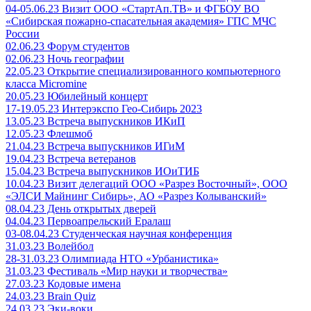
04-05.06.23 Визит ООО «СтартАп.ТВ» и ФГБОУ ВО
«Сибирская пожарно-спасательная академия» ГПС МЧС
России
02.06.23 Форум студентов
02.06.23 Ночь географии
22.05.23 Открытие специализированного компьютерного
класса Micromine
20.05.23 Юбилейный концерт
17-19.05.23 Интерэкспо Гео-Сибирь 2023
13.05.23 Встреча выпускников ИКиП
12.05.23 Флешмоб
21.04.23 Встреча выпускников ИГиМ
19.04.23 Встреча ветеранов
15.04.23 Встреча выпускников ИОиТИБ
10.04.23 Визит делегаций ООО «Разрез Восточный», ООО
«ЭЛСИ Майнинг Сибирь», АО «Разрез Колыванский»
08.04.23 День открытых дверей
04.04.23 Первоапрельский Ералаш
03-08.04.23 Студенческая научная конференция
31.03.23 Волейбол
28-31.03.23 Олимпиада НТО «Урбанистика»
31.03.23 Фестиваль «Мир науки и творчества»
27.03.23 Кодовые имена
24.03.23 Brain Quiz
24.03.23 Эки-воки