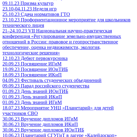
09.11.23 Призма культур
23.10-04.11.23 Неделя игр
25.10.23 Сдача нормативов ГТО
23.10.23 Профориентационное мероприятие для школьников
технического лицея
21–24.10.23 VII Национальная научно-практическая
конференция «Регулирование земельно-имущественных
отношений в России: правовое и геопространственное
обеспечение, оценка недвижимости, экология,
технологические решения»
12.10.23 Дебют первокурсника
20.09.23 Посвящение ИГиМ
19.09.23 Посвящение ИОиТИБ
18.09.23 Посвящение ИКиП
04.09.23 Фестиваль студенческих объединений
09.09.23 Парад российского студенчества
01.09.23 День знаний ИОиТИБ
01.09.23 День знаний ИКиП
01.09.23 День знаний ИГиМ
18.07.23 Мероприятие УНЦ «Планетарий» для детей
участников СВО
30.06.23 Вручение дипломов ИГиМ
30.06.23 Вручение дипломов ИКиП
30.06.23 Вручение дипломов ИОиТИБ
10.06.23 Планетарий СГУГиТ в лагере «Калейдоскоп»