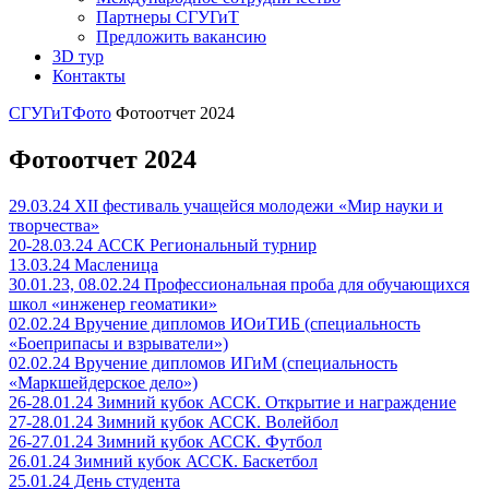
Партнеры СГУГиТ
Предложить вакансию
3D тур
Контакты
СГУГиТ
Фото
Фотоотчет 2024
Фотоотчет 2024
29.03.24 XII фестиваль учащейся молодежи «Мир науки и
творчества»
20-28.03.24 АССК Региональный турнир
13.03.24 Масленица
30.01.23, 08.02.24 Профессиональная проба для обучающихся
школ «инженер геоматики»
02.02.24 Вручение дипломов ИОиТИБ (специальность
«Боеприпасы и взрыватели»)
02.02.24 Вручение дипломов ИГиМ (специальность
«Маркшейдерское дело»)
26-28.01.24 Зимний кубок АССК. Открытие и награждение
27-28.01.24 Зимний кубок АССК. Волейбол
26-27.01.24 Зимний кубок АССК. Футбол
26.01.24 Зимний кубок АССК. Баскетбол
25.01.24 День студента