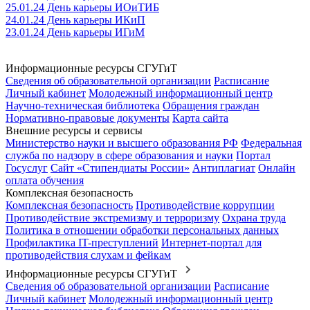
25.01.24 День карьеры ИОиТИБ
24.01.24 День карьеры ИКиП
23.01.24 День карьеры ИГиМ
Информационные ресурсы СГУГиТ
Сведения об образовательной организации
Расписание
Личный кабинет
Молодежный информационный центр
Научно-техническая библиотека
Обращения граждан
Нормативно-правовые документы
Карта сайта
Внешние ресурсы и сервисы
Министерство науки и высшего образования РФ
Федеральная
служба по надзору в сфере образования и науки
Портал
Госуслуг
Сайт «Стипендиаты России»
Антиплагиат
Онлайн
оплата обучения
Комплексная безопасность
Комплексная безопасность
Противодействие коррупции
Противодействие экстремизму и терроризму
Охрана труда
Политика в отношении обработки персональных данных
Профилактика IT-преступлений
Интернет-портал для
противодействия слухам и фейкам
Информационные ресурсы СГУГиТ
Сведения об образовательной организации
Расписание
Личный кабинет
Молодежный информационный центр