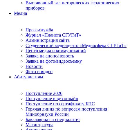
Выставочный зал исторических геодезических
приборов
Медиа
Пресс-служба
Журнал «Планета СГУГиТ»
Администрация сайта
Студенческий медиацентр «Медиасфера СГУГиТ»
Центр медиа и коммуникаций
Заявка на анонс/новость
Заявка на фото/видеосъемку
Новости
Фото и видео
Абитуриентам
Поступление 2026
Поступление в вуз онлайн
Поступление по сертификату БПС
Горячая линия по вопросам поступления
Минобрнауки России
Бакалавриат и специалитет
Магистратура
Аспирантура