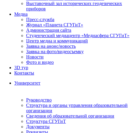
Выставочный зал исторических геодезических
приборов
Медиа
Пресс-служба
Журнал «Планета СГУГиТ»
Администрация сайта
Студенческий медиацентр «Медиасфера СГУГиТ»
Центр медиа и коммуникаций
Заявка на анонс/новость
Заявка на фото/видеосъемку
Новости
Фото и видео
3D тур
Контакты
Университет
Руководство
Структура и органы управления образовательной
организации
Сведения об образовательной организации
Структура СГУГиТ
Документы
Реквизиты