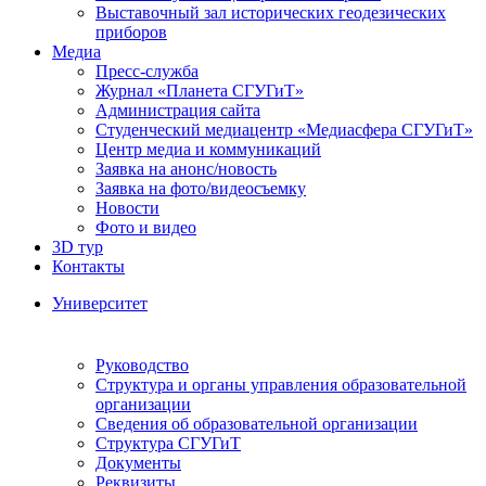
Выставочный зал исторических геодезических
приборов
Медиа
Пресс-служба
Журнал «Планета СГУГиТ»
Администрация сайта
Студенческий медиацентр «Медиасфера СГУГиТ»
Центр медиа и коммуникаций
Заявка на анонс/новость
Заявка на фото/видеосъемку
Новости
Фото и видео
3D тур
Контакты
Университет
Руководство
Структура и органы управления образовательной
организации
Сведения об образовательной организации
Структура СГУГиТ
Документы
Реквизиты