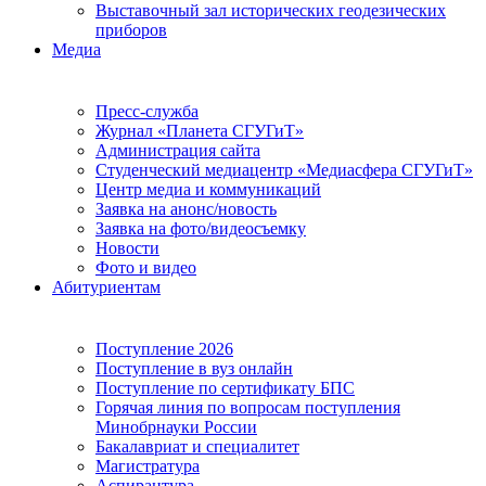
Выставочный зал исторических геодезических
приборов
Медиа
Пресс-служба
Журнал «Планета СГУГиТ»
Администрация сайта
Студенческий медиацентр «Медиасфера СГУГиТ»
Центр медиа и коммуникаций
Заявка на анонс/новость
Заявка на фото/видеосъемку
Новости
Фото и видео
Абитуриентам
Поступление 2026
Поступление в вуз онлайн
Поступление по сертификату БПС
Горячая линия по вопросам поступления
Минобрнауки России
Бакалавриат и специалитет
Магистратура
Аспирантура