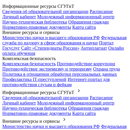
Информационные ресурсы СГУГиТ
Сведения об образовательной организации
Расписание
Личный кабинет
Молодежный информационный центр
Научно-техническая библиотека
Обращения граждан
Нормативно-правовые документы
Карта сайта
Внешние ресурсы и сервисы
Министерство науки и высшего образования РФ
Федеральная
служба по надзору в сфере образования и науки
Портал
Госуслуг
Сайт «Стипендиаты России»
Антиплагиат
Онлайн
оплата обучения
Комплексная безопасность
Комплексная безопасность
Противодействие коррупции
Противодействие экстремизму и терроризму
Охрана труда
Политика в отношении обработки персональных данных
Профилактика IT-преступлений
Интернет-портал для
противодействия слухам и фейкам
Информационные ресурсы СГУГиТ
Сведения об образовательной организации
Расписание
Личный кабинет
Молодежный информационный центр
Научно-техническая библиотека
Обращения граждан
Нормативно-правовые документы
Карта сайта
Внешние ресурсы и сервисы
Министерство науки и высшего образования РФ
Федеральная