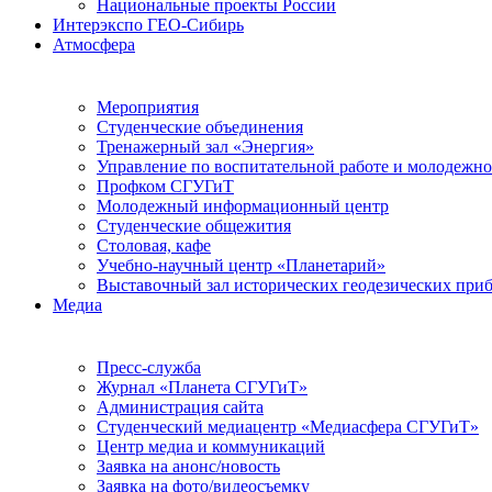
Национальные проекты России
Интерэкспо ГЕО-Сибирь
Атмосфера
Мероприятия
Студенческие объединения
Тренажерный зал «Энергия»
Управление по воспитательной работе и молодежн
Профком СГУГиТ
Молодежный информационный центр
Студенческие общежития
Столовая, кафе
Учебно-научный центр «Планетарий»
Выставочный зал исторических геодезических при
Медиа
Пресс-служба
Журнал «Планета СГУГиТ»
Администрация сайта
Студенческий медиацентр «Медиасфера СГУГиТ»
Центр медиа и коммуникаций
Заявка на анонс/новость
Заявка на фото/видеосъемку