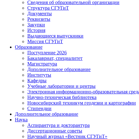
Сведения об образовательной организации
Структура СГУГиТ
Документы
Реквизиты
Закупки
История
Выдающиеся выпускники
Миссия СГУГиТ
Образование
Поступление 2026
Бакалавриат, специалитет
Магистратура
Дополнительное образование
Институты
Кафедры
Учебные лаборатории и центры
Электронная информационно-образовательная сред
Научно-техническая библиотека
Новосибирский техникум геодезии и картографии
Стипендии
Дополнительное образование
Наука
Аспирантура и докторантура
Диссертационные советы
Научный журнал «Вестник СГУГиТ»