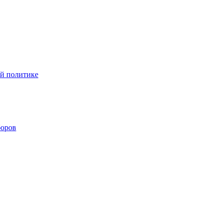
ой политике
боров