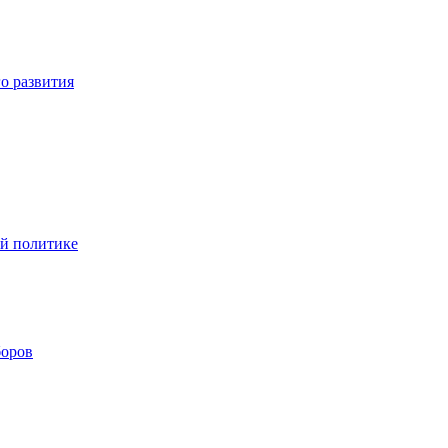
о развития
ой политике
боров