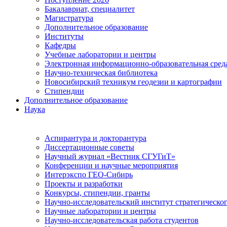
Бакалавриат, специалитет
Магистратура
Дополнительное образование
Институты
Кафедры
Учебные лаборатории и центры
Электронная информационно-образовательная сред
Научно-техническая библиотека
Новосибирский техникум геодезии и картографии
Стипендии
Дополнительное образование
Наука
Аспирантура и докторантура
Диссертационные советы
Научный журнал «Вестник СГУГиТ»
Конференции и научные мероприятия
Интерэкспо ГЕО-Сибирь
Проекты и разработки
Конкурсы, стипендии, гранты
Научно-исследовательский институт стратегическог
Научные лаборатории и центры
Научно-исследовательская работа студентов