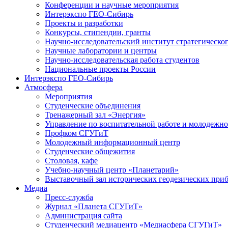
Конференции и научные мероприятия
Интерэкспо ГЕО-Сибирь
Проекты и разработки
Конкурсы, стипендии, гранты
Научно-исследовательский институт стратегическог
Научные лаборатории и центры
Научно-исследовательская работа студентов
Национальные проекты России
Интерэкспо ГЕО-Сибирь
Атмосфера
Мероприятия
Студенческие объединения
Тренажерный зал «Энергия»
Управление по воспитательной работе и молодежн
Профком СГУГиТ
Молодежный информационный центр
Студенческие общежития
Столовая, кафе
Учебно-научный центр «Планетарий»
Выставочный зал исторических геодезических при
Медиа
Пресс-служба
Журнал «Планета СГУГиТ»
Администрация сайта
Студенческий медиацентр «Медиасфера СГУГиТ»