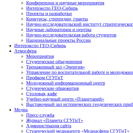
Конференции и научные мероприятия
Интерэкспо ГЕО-Сибирь
Проекты и разработки
Конкурсы, стипендии, гранты
Научно-исследовательский институт стратегическог
Научные лаборатории и центры
Научно-исследовательская работа студентов
Национальные проекты России
Интерэкспо ГЕО-Сибирь
Атмосфера
Мероприятия
Студенческие объединения
Тренажерный зал «Энергия»
Управление по воспитательной работе и молодежн
Профком СГУГиТ
Молодежный информационный центр
Студенческие общежития
Столовая, кафе
Учебно-научный центр «Планетарий»
Выставочный зал исторических геодезических при
Медиа
Пресс-служба
Журнал «Планета СГУГиТ»
Администрация сайта
Студенческий медиацентр «Медиасфера СГУГиТ»