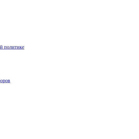
ой политике
боров