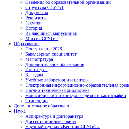
Сведения об образовательной организации
Структура СГУГиТ
Документы
Реквизиты
Закупки
История
Выдающиеся выпускники
Миссия СГУГиТ
Образование
Поступление 2026
Бакалавриат, специалитет
Магистратура
Дополнительное образование
Институты
Кафедры
Учебные лаборатории и центры
Электронная информационно-образовательная сред
Научно-техническая библиотека
Новосибирский техникум геодезии и картографии
Стипендии
Дополнительное образование
Наука
Аспирантура и докторантура
Диссертационные советы
Научный журнал «Вестник СГУГиТ»