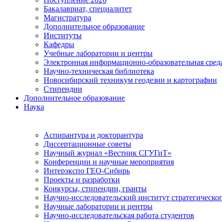
Бакалавриат, специалитет
Магистратура
Дополнительное образование
Институты
Кафедры
Учебные лаборатории и центры
Электронная информационно-образовательная сред
Научно-техническая библиотека
Новосибирский техникум геодезии и картографии
Стипендии
Дополнительное образование
Наука
Аспирантура и докторантура
Диссертационные советы
Научный журнал «Вестник СГУГиТ»
Конференции и научные мероприятия
Интерэкспо ГЕО-Сибирь
Проекты и разработки
Конкурсы, стипендии, гранты
Научно-исследовательский институт стратегическог
Научные лаборатории и центры
Научно-исследовательская работа студентов