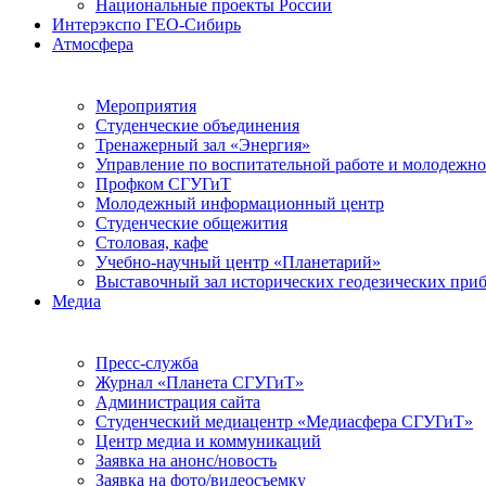
Национальные проекты России
Интерэкспо ГЕО-Сибирь
Атмосфера
Мероприятия
Студенческие объединения
Тренажерный зал «Энергия»
Управление по воспитательной работе и молодежн
Профком СГУГиТ
Молодежный информационный центр
Студенческие общежития
Столовая, кафе
Учебно-научный центр «Планетарий»
Выставочный зал исторических геодезических при
Медиа
Пресс-служба
Журнал «Планета СГУГиТ»
Администрация сайта
Студенческий медиацентр «Медиасфера СГУГиТ»
Центр медиа и коммуникаций
Заявка на анонс/новость
Заявка на фото/видеосъемку