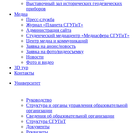
Выставочный зал исторических геодезических
приборов
Медиа
Пресс-служба
Журнал «Планета СГУГиТ»
Администрация сайта
Студенческий медиацентр «Медиасфера СГУГиТ»
Центр медиа и коммуникаций
Заявка на анонс/новость
Заявка на фото/видеосъемку
Новости
Фото и видео
3D тур
Контакты
Университет
Руководство
Структура и органы управления образовательной
организации
Сведения об образовательной организации
Структура СГУГиТ
Документы
Реквизиты