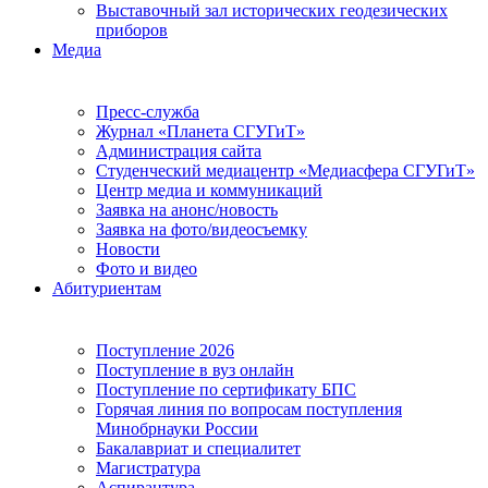
Выставочный зал исторических геодезических
приборов
Медиа
Пресс-служба
Журнал «Планета СГУГиТ»
Администрация сайта
Студенческий медиацентр «Медиасфера СГУГиТ»
Центр медиа и коммуникаций
Заявка на анонс/новость
Заявка на фото/видеосъемку
Новости
Фото и видео
Абитуриентам
Поступление 2026
Поступление в вуз онлайн
Поступление по сертификату БПС
Горячая линия по вопросам поступления
Минобрнауки России
Бакалавриат и специалитет
Магистратура
Аспирантура