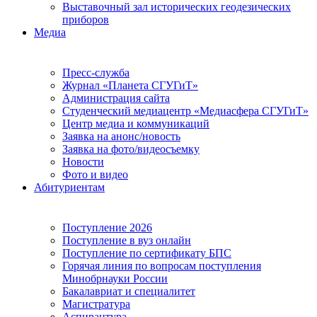
Выставочный зал исторических геодезических
приборов
Медиа
Пресс-служба
Журнал «Планета СГУГиТ»
Администрация сайта
Студенческий медиацентр «Медиасфера СГУГиТ»
Центр медиа и коммуникаций
Заявка на анонс/новость
Заявка на фото/видеосъемку
Новости
Фото и видео
Абитуриентам
Поступление 2026
Поступление в вуз онлайн
Поступление по сертификату БПС
Горячая линия по вопросам поступления
Минобрнауки России
Бакалавриат и специалитет
Магистратура
Аспирантура