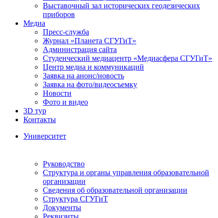
Выставочный зал исторических геодезических
приборов
Медиа
Пресс-служба
Журнал «Планета СГУГиТ»
Администрация сайта
Студенческий медиацентр «Медиасфера СГУГиТ»
Центр медиа и коммуникаций
Заявка на анонс/новость
Заявка на фото/видеосъемку
Новости
Фото и видео
3D тур
Контакты
Университет
Руководство
Структура и органы управления образовательной
организации
Сведения об образовательной организации
Структура СГУГиТ
Документы
Реквизиты