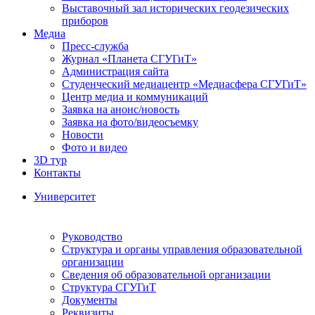
Выставочный зал исторических геодезических
приборов
Медиа
Пресс-служба
Журнал «Планета СГУГиТ»
Администрация сайта
Студенческий медиацентр «Медиасфера СГУГиТ»
Центр медиа и коммуникаций
Заявка на анонс/новость
Заявка на фото/видеосъемку
Новости
Фото и видео
3D тур
Контакты
Университет
Руководство
Структура и органы управления образовательной
организации
Сведения об образовательной организации
Структура СГУГиТ
Документы
Реквизиты