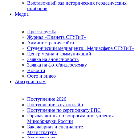
Выставочный зал исторических геодезических
приборов
Медиа
Пресс-служба
Журнал «Планета СГУГиТ»
Администрация сайта
Студенческий медиацентр «Медиасфера СГУГиТ»
Центр медиа и коммуникаций
Заявка на анонс/новость
Заявка на фото/видеосъемку
Новости
Фото и видео
Абитуриентам
Поступление 2026
Поступление в вуз онлайн
Поступление по сертификату БПС
Горячая линия по вопросам поступления
Минобрнауки России
Бакалавриат и специалитет
Магистратура
Аспирантура