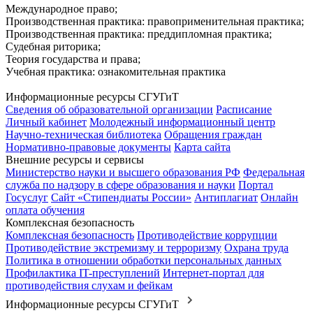
Международное право;
Производственная практика: правоприменительная практика;
Производственная практика: преддипломная практика;
Судебная риторика;
Теория государства и права;
Учебная практика: ознакомительная практика
Информационные ресурсы СГУГиТ
Сведения об образовательной организации
Расписание
Личный кабинет
Молодежный информационный центр
Научно-техническая библиотека
Обращения граждан
Нормативно-правовые документы
Карта сайта
Внешние ресурсы и сервисы
Министерство науки и высшего образования РФ
Федеральная
служба по надзору в сфере образования и науки
Портал
Госуслуг
Сайт «Стипендиаты России»
Антиплагиат
Онлайн
оплата обучения
Комплексная безопасность
Комплексная безопасность
Противодействие коррупции
Противодействие экстремизму и терроризму
Охрана труда
Политика в отношении обработки персональных данных
Профилактика IT-преступлений
Интернет-портал для
противодействия слухам и фейкам
Информационные ресурсы СГУГиТ