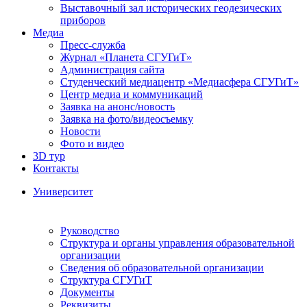
Выставочный зал исторических геодезических
приборов
Медиа
Пресс-служба
Журнал «Планета СГУГиТ»
Администрация сайта
Студенческий медиацентр «Медиасфера СГУГиТ»
Центр медиа и коммуникаций
Заявка на анонс/новость
Заявка на фото/видеосъемку
Новости
Фото и видео
3D тур
Контакты
Университет
Руководство
Структура и органы управления образовательной
организации
Сведения об образовательной организации
Структура СГУГиТ
Документы
Реквизиты