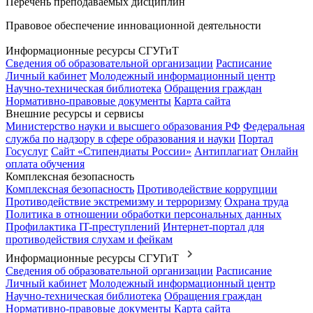
Перечень преподаваемых дисциплин
Правовое обеспечение инновационной деятельности
Информационные ресурсы СГУГиТ
Сведения об образовательной организации
Расписание
Личный кабинет
Молодежный информационный центр
Научно-техническая библиотека
Обращения граждан
Нормативно-правовые документы
Карта сайта
Внешние ресурсы и сервисы
Министерство науки и высшего образования РФ
Федеральная
служба по надзору в сфере образования и науки
Портал
Госуслуг
Сайт «Стипендиаты России»
Антиплагиат
Онлайн
оплата обучения
Комплексная безопасность
Комплексная безопасность
Противодействие коррупции
Противодействие экстремизму и терроризму
Охрана труда
Политика в отношении обработки персональных данных
Профилактика IT-преступлений
Интернет-портал для
противодействия слухам и фейкам
Информационные ресурсы СГУГиТ
Сведения об образовательной организации
Расписание
Личный кабинет
Молодежный информационный центр
Научно-техническая библиотека
Обращения граждан
Нормативно-правовые документы
Карта сайта