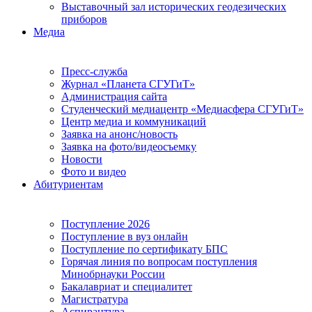
Выставочный зал исторических геодезических
приборов
Медиа
Пресс-служба
Журнал «Планета СГУГиТ»
Администрация сайта
Студенческий медиацентр «Медиасфера СГУГиТ»
Центр медиа и коммуникаций
Заявка на анонс/новость
Заявка на фото/видеосъемку
Новости
Фото и видео
Абитуриентам
Поступление 2026
Поступление в вуз онлайн
Поступление по сертификату БПС
Горячая линия по вопросам поступления
Минобрнауки России
Бакалавриат и специалитет
Магистратура
Аспирантура