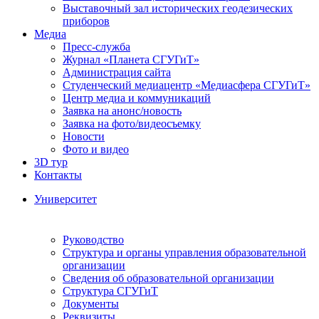
Выставочный зал исторических геодезических
приборов
Медиа
Пресс-служба
Журнал «Планета СГУГиТ»
Администрация сайта
Студенческий медиацентр «Медиасфера СГУГиТ»
Центр медиа и коммуникаций
Заявка на анонс/новость
Заявка на фото/видеосъемку
Новости
Фото и видео
3D тур
Контакты
Университет
Руководство
Структура и органы управления образовательной
организации
Сведения об образовательной организации
Структура СГУГиТ
Документы
Реквизиты