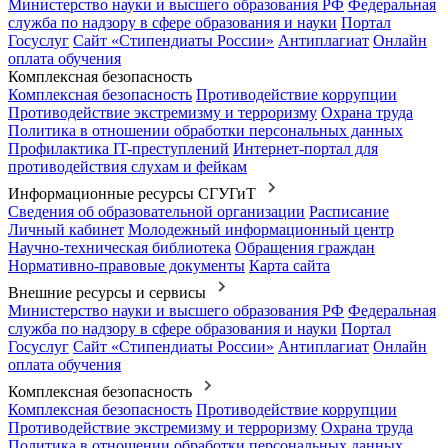
Министерство науки и высшего образования РФ
Федеральная
служба по надзору в сфере образования и науки
Портал
Госуслуг
Сайт «Стипендиаты России»
Антиплагиат
Онлайн
оплата обучения
Комплексная безопасность
Комплексная безопасность
Противодействие коррупции
Противодействие экстремизму и терроризму
Охрана труда
Политика в отношении обработки персональных данных
Профилактика IT-преступлений
Интернет-портал для
противодействия слухам и фейкам
Информационные ресурсы СГУГиТ
Сведения об образовательной организации
Расписание
Личный кабинет
Молодежный информационный центр
Научно-техническая библиотека
Обращения граждан
Нормативно-правовые документы
Карта сайта
Внешние ресурсы и сервисы
Министерство науки и высшего образования РФ
Федеральная
служба по надзору в сфере образования и науки
Портал
Госуслуг
Сайт «Стипендиаты России»
Антиплагиат
Онлайн
оплата обучения
Комплексная безопасность
Комплексная безопасность
Противодействие коррупции
Противодействие экстремизму и терроризму
Охрана труда
Политика в отношении обработки персональных данных