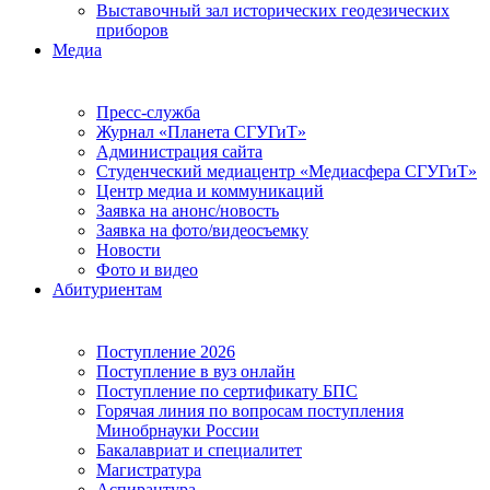
Выставочный зал исторических геодезических
приборов
Медиа
Пресс-служба
Журнал «Планета СГУГиТ»
Администрация сайта
Студенческий медиацентр «Медиасфера СГУГиТ»
Центр медиа и коммуникаций
Заявка на анонс/новость
Заявка на фото/видеосъемку
Новости
Фото и видео
Абитуриентам
Поступление 2026
Поступление в вуз онлайн
Поступление по сертификату БПС
Горячая линия по вопросам поступления
Минобрнауки России
Бакалавриат и специалитет
Магистратура
Аспирантура