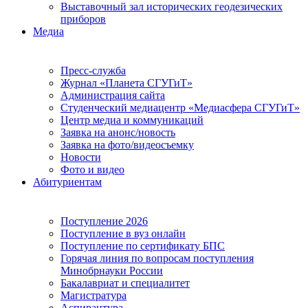
Выставочный зал исторических геодезических
приборов
Медиа
Пресс-служба
Журнал «Планета СГУГиТ»
Администрация сайта
Студенческий медиацентр «Медиасфера СГУГиТ»
Центр медиа и коммуникаций
Заявка на анонс/новость
Заявка на фото/видеосъемку
Новости
Фото и видео
Абитуриентам
Поступление 2026
Поступление в вуз онлайн
Поступление по сертификату БПС
Горячая линия по вопросам поступления
Минобрнауки России
Бакалавриат и специалитет
Магистратура
Аспирантура