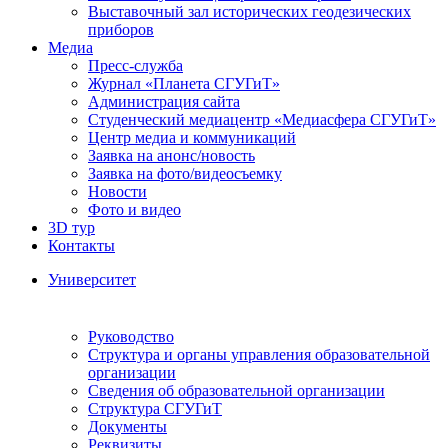
Выставочный зал исторических геодезических
приборов
Медиа
Пресс-служба
Журнал «Планета СГУГиТ»
Администрация сайта
Студенческий медиацентр «Медиасфера СГУГиТ»
Центр медиа и коммуникаций
Заявка на анонс/новость
Заявка на фото/видеосъемку
Новости
Фото и видео
3D тур
Контакты
Университет
Руководство
Структура и органы управления образовательной
организации
Сведения об образовательной организации
Структура СГУГиТ
Документы
Реквизиты