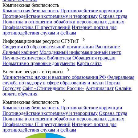
Комплексная безопасность
Комплексная безопасность
Противодействие коррупции
Противодействие экстремизму и терроризму
Охрана труда
Политика в отношении обработки персональных данных
Профилактика IT-преступлений
Интернет-портал для
противодействия слухам и фейкам
Информационные ресурсы СГУГиТ
Сведения об образовательной организации
Расписание
Личный кабинет
Молодежный информационный центр
Научно-техническая библиотека
Обращения граждан
Нормативно-правовые документы
Карта сайта
Внешние ресурсы и сервисы
Министерство науки и высшего образования РФ
Федеральная
служба по надзору в сфере образования и науки
Портал
Госуслуг
Сайт «Стипендиаты России»
Антиплагиат
Онлайн
оплата обучения
Комплексная безопасность
Комплексная безопасность
Противодействие коррупции
Противодействие экстремизму и терроризму
Охрана труда
Политика в отношении обработки персональных данных
Профилактика IT-преступлений
Интернет-портал для
противодействия слухам и фейкам