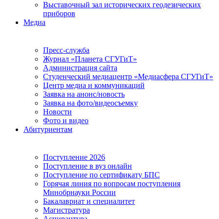
Выставочный зал исторических геодезических
приборов
Медиа
Пресс-служба
Журнал «Планета СГУГиТ»
Администрация сайта
Студенческий медиацентр «Медиасфера СГУГиТ»
Центр медиа и коммуникаций
Заявка на анонс/новость
Заявка на фото/видеосъемку
Новости
Фото и видео
Абитуриентам
Поступление 2026
Поступление в вуз онлайн
Поступление по сертификату БПС
Горячая линия по вопросам поступления
Минобрнауки России
Бакалавриат и специалитет
Магистратура
Аспирантура