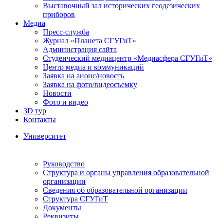
Выставочный зал исторических геодезических
приборов
Медиа
Пресс-служба
Журнал «Планета СГУГиТ»
Администрация сайта
Студенческий медиацентр «Медиасфера СГУГиТ»
Центр медиа и коммуникаций
Заявка на анонс/новость
Заявка на фото/видеосъемку
Новости
Фото и видео
3D тур
Контакты
Университет
Руководство
Структура и органы управления образовательной
организации
Сведения об образовательной организации
Структура СГУГиТ
Документы
Реквизиты