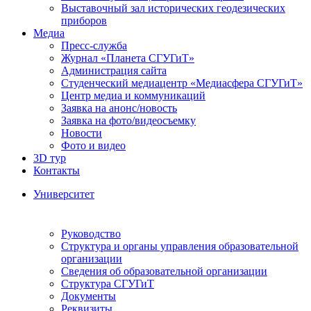
Выставочный зал исторических геодезических
приборов
Медиа
Пресс-служба
Журнал «Планета СГУГиТ»
Администрация сайта
Студенческий медиацентр «Медиасфера СГУГиТ»
Центр медиа и коммуникаций
Заявка на анонс/новость
Заявка на фото/видеосъемку
Новости
Фото и видео
3D тур
Контакты
Университет
Руководство
Структура и органы управления образовательной
организации
Сведения об образовательной организации
Структура СГУГиТ
Документы
Реквизиты