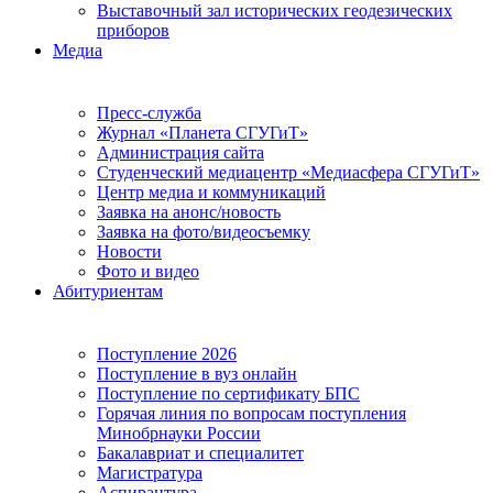
Выставочный зал исторических геодезических
приборов
Медиа
Пресс-служба
Журнал «Планета СГУГиТ»
Администрация сайта
Студенческий медиацентр «Медиасфера СГУГиТ»
Центр медиа и коммуникаций
Заявка на анонс/новость
Заявка на фото/видеосъемку
Новости
Фото и видео
Абитуриентам
Поступление 2026
Поступление в вуз онлайн
Поступление по сертификату БПС
Горячая линия по вопросам поступления
Минобрнауки России
Бакалавриат и специалитет
Магистратура
Аспирантура