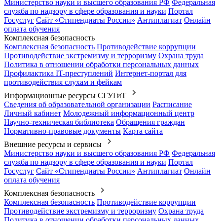
Министерство науки и высшего образования РФ
Федеральная
служба по надзору в сфере образования и науки
Портал
Госуслуг
Сайт «Стипендиаты России»
Антиплагиат
Онлайн
оплата обучения
Комплексная безопасность
Комплексная безопасность
Противодействие коррупции
Противодействие экстремизму и терроризму
Охрана труда
Политика в отношении обработки персональных данных
Профилактика IT-преступлений
Интернет-портал для
противодействия слухам и фейкам
Информационные ресурсы СГУГиТ
Сведения об образовательной организации
Расписание
Личный кабинет
Молодежный информационный центр
Научно-техническая библиотека
Обращения граждан
Нормативно-правовые документы
Карта сайта
Внешние ресурсы и сервисы
Министерство науки и высшего образования РФ
Федеральная
служба по надзору в сфере образования и науки
Портал
Госуслуг
Сайт «Стипендиаты России»
Антиплагиат
Онлайн
оплата обучения
Комплексная безопасность
Комплексная безопасность
Противодействие коррупции
Противодействие экстремизму и терроризму
Охрана труда
Политика в отношении обработки персональных данных