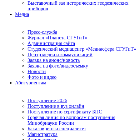
Выставочный зал исторических геодезических
приборов
Медиа
Пресс-служба
Журнал «Планета СГУГиТ»
Администрация сайта
Студенческий медиацентр «Медиасфера СГУГиТ»
Центр медиа и коммуникаций
Заявка на анонс/новость
Заявка на фото/видеосъемку
Новости
Фото и видео
Абитуриентам
Поступление 2026
Поступление в вуз онлайн
Поступление по сертификату БПС
Горячая линия по вопросам поступления
Минобрнауки России
Бакалавриат и специалитет
Магистратура
Аспирантура