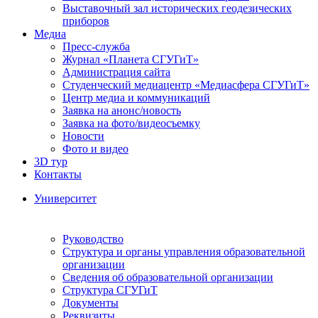
Выставочный зал исторических геодезических
приборов
Медиа
Пресс-служба
Журнал «Планета СГУГиТ»
Администрация сайта
Студенческий медиацентр «Медиасфера СГУГиТ»
Центр медиа и коммуникаций
Заявка на анонс/новость
Заявка на фото/видеосъемку
Новости
Фото и видео
3D тур
Контакты
Университет
Руководство
Структура и органы управления образовательной
организации
Сведения об образовательной организации
Структура СГУГиТ
Документы
Реквизиты