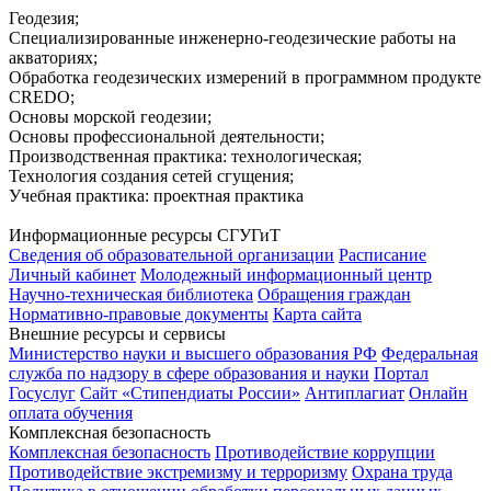
Геодезия;
Специализированные инженерно-геодезические работы на
акваториях;
Обработка геодезических измерений в программном продукте
CREDO;
Основы морской геодезии;
Основы профессиональной деятельности;
Производственная практика: технологическая;
Технология создания сетей сгущения;
Учебная практика: проектная практика
Информационные ресурсы СГУГиТ
Сведения об образовательной организации
Расписание
Личный кабинет
Молодежный информационный центр
Научно-техническая библиотека
Обращения граждан
Нормативно-правовые документы
Карта сайта
Внешние ресурсы и сервисы
Министерство науки и высшего образования РФ
Федеральная
служба по надзору в сфере образования и науки
Портал
Госуслуг
Сайт «Стипендиаты России»
Антиплагиат
Онлайн
оплата обучения
Комплексная безопасность
Комплексная безопасность
Противодействие коррупции
Противодействие экстремизму и терроризму
Охрана труда