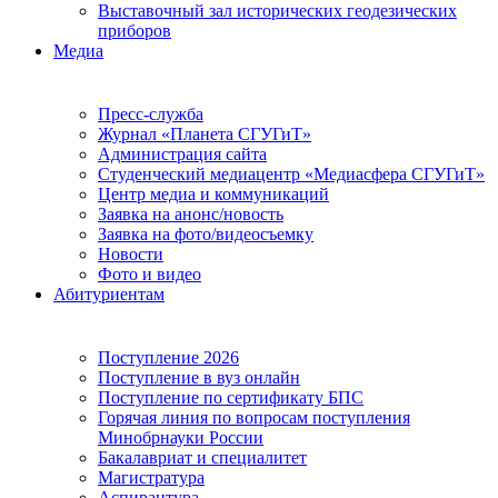
Выставочный зал исторических геодезических
приборов
Медиа
Пресс-служба
Журнал «Планета СГУГиТ»
Администрация сайта
Студенческий медиацентр «Медиасфера СГУГиТ»
Центр медиа и коммуникаций
Заявка на анонс/новость
Заявка на фото/видеосъемку
Новости
Фото и видео
Абитуриентам
Поступление 2026
Поступление в вуз онлайн
Поступление по сертификату БПС
Горячая линия по вопросам поступления
Минобрнауки России
Бакалавриат и специалитет
Магистратура
Аспирантура