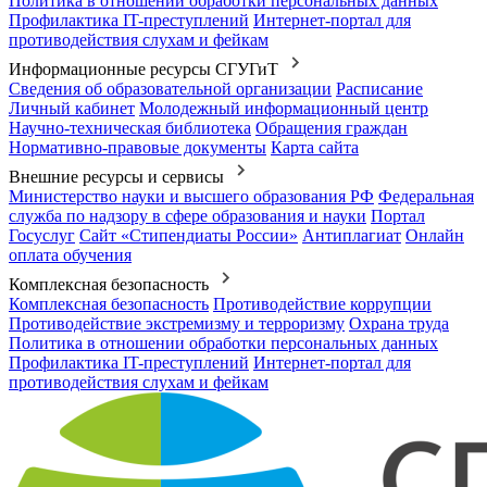
Политика в отношении обработки персональных данных
Профилактика IT-преступлений
Интернет-портал для
противодействия слухам и фейкам
Информационные ресурсы СГУГиТ
Сведения об образовательной организации
Расписание
Личный кабинет
Молодежный информационный центр
Научно-техническая библиотека
Обращения граждан
Нормативно-правовые документы
Карта сайта
Внешние ресурсы и сервисы
Министерство науки и высшего образования РФ
Федеральная
служба по надзору в сфере образования и науки
Портал
Госуслуг
Сайт «Стипендиаты России»
Антиплагиат
Онлайн
оплата обучения
Комплексная безопасность
Комплексная безопасность
Противодействие коррупции
Противодействие экстремизму и терроризму
Охрана труда
Политика в отношении обработки персональных данных
Профилактика IT-преступлений
Интернет-портал для
противодействия слухам и фейкам