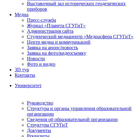
Выставочный зал исторических геодезических
приборов
Медиа
Пресс-служба
Журнал «Планета СГУГиТ»
Администрация сайта
Студенческий медиацентр «Медиасфера СГУГиТ»
Центр медиа и коммуникаций
Заявка на анонс/новость
Заявка на фото/видеосъемку
Новости
Фото и видео
3D тур
Контакты
Университет
Руководство
Структура и органы управления образовательной
организации
Сведения об образовательной организации
Структура СГУГиТ
Документы
Реквизиты