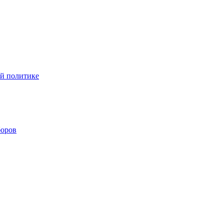
ой политике
боров