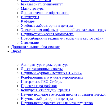
Бакалавриат, специалитет
Магистратура
Дополнительное образование
Институты
Кафедры
Учебные лаборатории и центры
Электронная информационно-образовательная сред
Научно-техническая библиотека
Новосибирский техникум геодезии и картографии
Стипендии
Дополнительное образование
Наука
Аспирантура и докторантура
Диссертационные советы
Научный журнал «Вестник СГУГиТ»
Конференции и научные мероприятия
Интерэкспо ГЕО-Сибирь
Проекты и разработки
Конкурсы, стипендии, гранты
Научно-исследовательский институт стратегическог
Научные лаборатории и центры
Научно-исследовательская работа студентов