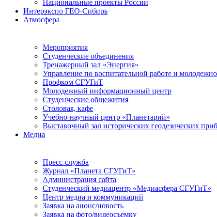
Национальные проекты России
Интерэкспо ГЕО-Сибирь
Атмосфера
Мероприятия
Студенческие объединения
Тренажерный зал «Энергия»
Управление по воспитательной работе и молодежн
Профком СГУГиТ
Молодежный информационный центр
Студенческие общежития
Столовая, кафе
Учебно-научный центр «Планетарий»
Выставочный зал исторических геодезических при
Медиа
Пресс-служба
Журнал «Планета СГУГиТ»
Администрация сайта
Студенческий медиацентр «Медиасфера СГУГиТ»
Центр медиа и коммуникаций
Заявка на анонс/новость
Заявка на фото/видеосъемку