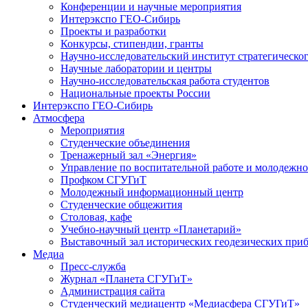
Конференции и научные мероприятия
Интерэкспо ГЕО-Сибирь
Проекты и разработки
Конкурсы, стипендии, гранты
Научно-исследовательский институт стратегическог
Научные лаборатории и центры
Научно-исследовательская работа студентов
Национальные проекты России
Интерэкспо ГЕО-Сибирь
Атмосфера
Мероприятия
Студенческие объединения
Тренажерный зал «Энергия»
Управление по воспитательной работе и молодежн
Профком СГУГиТ
Молодежный информационный центр
Студенческие общежития
Столовая, кафе
Учебно-научный центр «Планетарий»
Выставочный зал исторических геодезических при
Медиа
Пресс-служба
Журнал «Планета СГУГиТ»
Администрация сайта
Студенческий медиацентр «Медиасфера СГУГиТ»