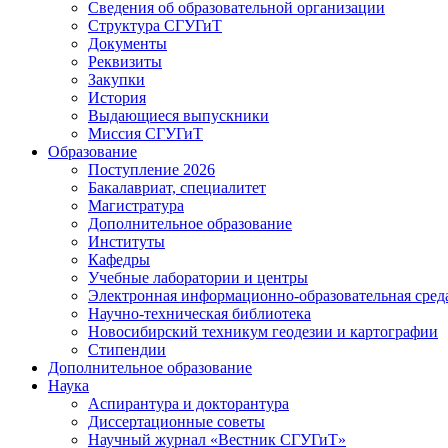
Сведения об образовательной организации
Структура СГУГиТ
Документы
Реквизиты
Закупки
История
Выдающиеся выпускники
Миссия СГУГиТ
Образование
Поступление 2026
Бакалавриат, специалитет
Магистратура
Дополнительное образование
Институты
Кафедры
Учебные лаборатории и центры
Электронная информационно-образовательная сред
Научно-техническая библиотека
Новосибирский техникум геодезии и картографии
Стипендии
Дополнительное образование
Наука
Аспирантура и докторантура
Диссертационные советы
Научный журнал «Вестник СГУГиТ»