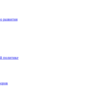
о развития
ой политике
боров