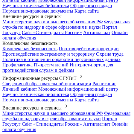
Личный кабинет
Молодежный информационный центр
Научно-техническая библиотека
Обращения граждан
Нормативно-правовые документы
Карта сайта
Внешние ресурсы и сервисы
Министерство науки и высшего образования РФ
Федеральная
служба по надзору в сфере образования и науки
Портал
Госуслуг
Сайт «Стипендиаты России»
Антиплагиат
Онлайн
оплата обучения
Комплексная безопасность
Комплексная безопасность
Противодействие коррупции
Противодействие экстремизму и терроризму
Охрана труда
Политика в отношении обработки персональных данных
Профилактика IT-преступлений
Интернет-портал для
противодействия слухам и фейкам
Информационные ресурсы СГУГиТ
Сведения об образовательной организации
Расписание
Личный кабинет
Молодежный информационный центр
Научно-техническая библиотека
Обращения граждан
Нормативно-правовые документы
Карта сайта
Внешние ресурсы и сервисы
Министерство науки и высшего образования РФ
Федеральная
служба по надзору в сфере образования и науки
Портал
Госуслуг
Сайт «Стипендиаты России»
Антиплагиат
Онлайн
оплата обучения