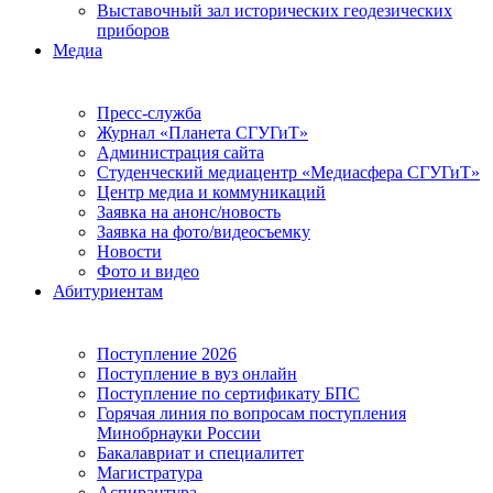
Выставочный зал исторических геодезических
приборов
Медиа
Пресс-служба
Журнал «Планета СГУГиТ»
Администрация сайта
Студенческий медиацентр «Медиасфера СГУГиТ»
Центр медиа и коммуникаций
Заявка на анонс/новость
Заявка на фото/видеосъемку
Новости
Фото и видео
Абитуриентам
Поступление 2026
Поступление в вуз онлайн
Поступление по сертификату БПС
Горячая линия по вопросам поступления
Минобрнауки России
Бакалавриат и специалитет
Магистратура
Аспирантура