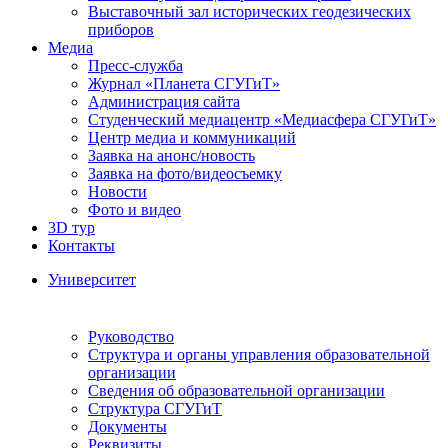
Выставочный зал исторических геодезических
приборов
Медиа
Пресс-служба
Журнал «Планета СГУГиТ»
Администрация сайта
Студенческий медиацентр «Медиасфера СГУГиТ»
Центр медиа и коммуникаций
Заявка на анонс/новость
Заявка на фото/видеосъемку
Новости
Фото и видео
3D тур
Контакты
Университет
Руководство
Структура и органы управления образовательной
организации
Сведения об образовательной организации
Структура СГУГиТ
Документы
Реквизиты