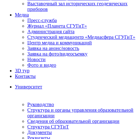
Выставочный зал исторических геодезических
приборов
Медиа
Пресс-служба
Журнал «Планета СГУГиТ»
Администрация сайта
Студенческий медиацентр «Медиасфера СГУГиТ»
Центр медиа и коммуникаций
Заявка на анонс/новость
Заявка на фото/видеосъемку
Новости
Фото и видео
3D тур
Контакты
Университет
Руководство
Структура и органы управления образовательной
организации
Сведения об образовательной организации
Структура СГУГиТ
Документы
Реквизиты