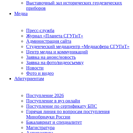
Выставочный зал исторических геодезических
приборов
Медиа
Пресс-служба
Журнал «Планета СГУГиТ»
Администрация сайта
Студенческий медиацентр «Медиасфера СГУГиТ»
Центр медиа и коммуникаций
Заявка на анонс/новость
Заявка на фото/видеосъемку
Новости
Фото и видео
Абитуриентам
Поступление 2026
Поступление в вуз онлайн
Поступление по сертификату БПС
Горячая линия по вопросам поступления
Минобрнауки России
Бакалавриат и специалитет
Магистратура
Аспирантура