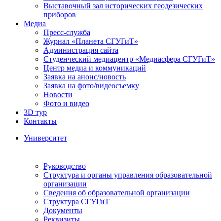
Выставочный зал исторических геодезических
приборов
Медиа
Пресс-служба
Журнал «Планета СГУГиТ»
Администрация сайта
Студенческий медиацентр «Медиасфера СГУГиТ»
Центр медиа и коммуникаций
Заявка на анонс/новость
Заявка на фото/видеосъемку
Новости
Фото и видео
3D тур
Контакты
Университет
Руководство
Структура и органы управления образовательной
организации
Сведения об образовательной организации
Структура СГУГиТ
Документы
Реквизиты