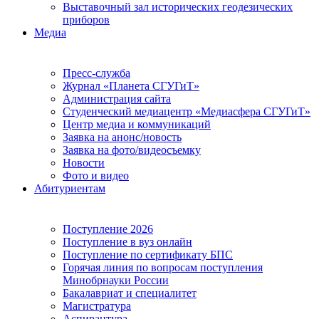
Выставочный зал исторических геодезических
приборов
Медиа
Пресс-служба
Журнал «Планета СГУГиТ»
Администрация сайта
Студенческий медиацентр «Медиасфера СГУГиТ»
Центр медиа и коммуникаций
Заявка на анонс/новость
Заявка на фото/видеосъемку
Новости
Фото и видео
Абитуриентам
Поступление 2026
Поступление в вуз онлайн
Поступление по сертификату БПС
Горячая линия по вопросам поступления
Минобрнауки России
Бакалавриат и специалитет
Магистратура
Аспирантура