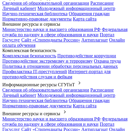
Сведения об образовательной организации
Расписание
Личный кабинет
Молодежный информационный центр
Научно-техническая библиотека
Обращения граждан
Нормативно-правовые документы
Карта сайта
Внешние ресурсы и сервисы
Министерство науки и высшего образования РФ
Федеральная
служба по надзору в сфере образования и науки
Портал
Госуслуг
Сайт «Стипендиаты России»
Антиплагиат
Онлайн
оплата обучения
Комплексная безопасность
Комплексная безопасность
Противодействие коррупции
Противодействие экстремизму и терроризму
Охрана труда
Политика в отношении обработки персональных данных
Профилактика IT-преступлений
Интернет-портал для
противодействия слухам и фейкам
Информационные ресурсы СГУГиТ
Сведения об образовательной организации
Расписание
Личный кабинет
Молодежный информационный центр
Научно-техническая библиотека
Обращения граждан
Нормативно-правовые документы
Карта сайта
Внешние ресурсы и сервисы
Министерство науки и высшего образования РФ
Федеральная
служба по надзору в сфере образования и науки
Портал
Госуслуг
Сайт «Стипендиаты России»
Антиплагиат
Онлайн