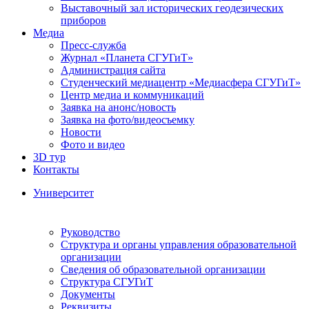
Выставочный зал исторических геодезических
приборов
Медиа
Пресс-служба
Журнал «Планета СГУГиТ»
Администрация сайта
Студенческий медиацентр «Медиасфера СГУГиТ»
Центр медиа и коммуникаций
Заявка на анонс/новость
Заявка на фото/видеосъемку
Новости
Фото и видео
3D тур
Контакты
Университет
Руководство
Структура и органы управления образовательной
организации
Сведения об образовательной организации
Структура СГУГиТ
Документы
Реквизиты