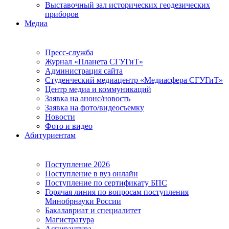
Выставочный зал исторических геодезических
приборов
Медиа
Пресс-служба
Журнал «Планета СГУГиТ»
Администрация сайта
Студенческий медиацентр «Медиасфера СГУГиТ»
Центр медиа и коммуникаций
Заявка на анонс/новость
Заявка на фото/видеосъемку
Новости
Фото и видео
Абитуриентам
Поступление 2026
Поступление в вуз онлайн
Поступление по сертификату БПС
Горячая линия по вопросам поступления
Минобрнауки России
Бакалавриат и специалитет
Магистратура
Аспирантура