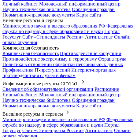
Личный кабинет
Молодежный информационный центр
Научно-техническая библиотека
Обращения граждан
Нормативно-правовые документы
Карта сайта
Внешние ресурсы и сервисы
Министерство науки и высшего образования РФ
Федеральная
служба по надзору в сфере образования и науки
Портал
Госуслуг
Сайт «Стипендиаты России»
Антиплагиат
Онлайн
оплата обучения
Комплексная безопасность
Комплексная безопасность
Противодействие коррупции
Противодействие экстремизму и терроризму
Охрана труда
Политика в отношении обработки персональных данных
Профилактика IT-преступлений
Интернет-портал для
противодействия слухам и фейкам
Информационные ресурсы СГУГиТ
Сведения об образовательной организации
Расписание
Личный кабинет
Молодежный информационный центр
Научно-техническая библиотека
Обращения граждан
Нормативно-правовые документы
Карта сайта
Внешние ресурсы и сервисы
Министерство науки и высшего образования РФ
Федеральная
служба по надзору в сфере образования и науки
Портал
Госуслуг
Сайт «Стипендиаты России»
Антиплагиат
Онлайн
оплата обучения