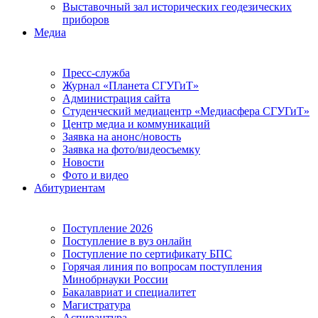
Выставочный зал исторических геодезических
приборов
Медиа
Пресс-служба
Журнал «Планета СГУГиТ»
Администрация сайта
Студенческий медиацентр «Медиасфера СГУГиТ»
Центр медиа и коммуникаций
Заявка на анонс/новость
Заявка на фото/видеосъемку
Новости
Фото и видео
Абитуриентам
Поступление 2026
Поступление в вуз онлайн
Поступление по сертификату БПС
Горячая линия по вопросам поступления
Минобрнауки России
Бакалавриат и специалитет
Магистратура
Аспирантура