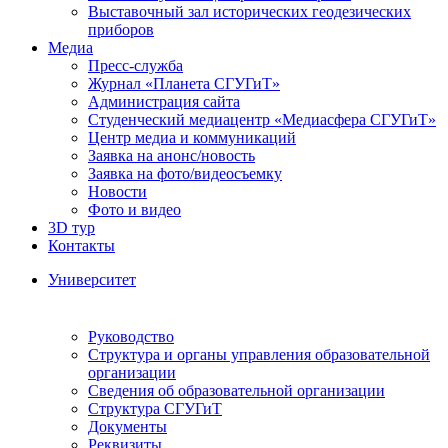
Выставочный зал исторических геодезических
приборов
Медиа
Пресс-служба
Журнал «Планета СГУГиТ»
Администрация сайта
Студенческий медиацентр «Медиасфера СГУГиТ»
Центр медиа и коммуникаций
Заявка на анонс/новость
Заявка на фото/видеосъемку
Новости
Фото и видео
3D тур
Контакты
Университет
Руководство
Структура и органы управления образовательной
организации
Сведения об образовательной организации
Структура СГУГиТ
Документы
Реквизиты