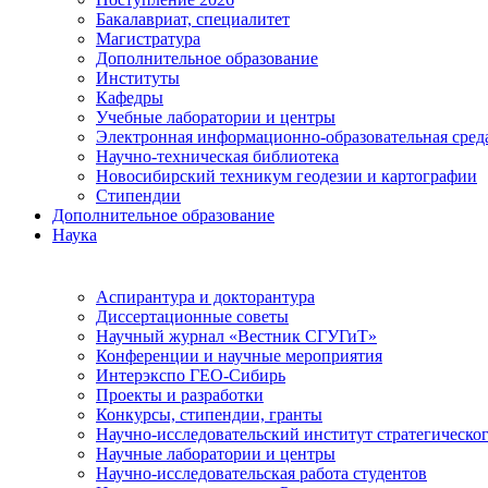
Бакалавриат, специалитет
Магистратура
Дополнительное образование
Институты
Кафедры
Учебные лаборатории и центры
Электронная информационно-образовательная сред
Научно-техническая библиотека
Новосибирский техникум геодезии и картографии
Стипендии
Дополнительное образование
Наука
Аспирантура и докторантура
Диссертационные советы
Научный журнал «Вестник СГУГиТ»
Конференции и научные мероприятия
Интерэкспо ГЕО-Сибирь
Проекты и разработки
Конкурсы, стипендии, гранты
Научно-исследовательский институт стратегическог
Научные лаборатории и центры
Научно-исследовательская работа студентов