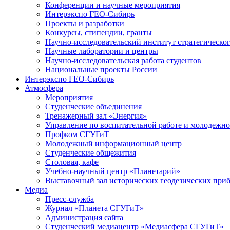
Конференции и научные мероприятия
Интерэкспо ГЕО-Сибирь
Проекты и разработки
Конкурсы, стипендии, гранты
Научно-исследовательский институт стратегическог
Научные лаборатории и центры
Научно-исследовательская работа студентов
Национальные проекты России
Интерэкспо ГЕО-Сибирь
Атмосфера
Мероприятия
Студенческие объединения
Тренажерный зал «Энергия»
Управление по воспитательной работе и молодежн
Профком СГУГиТ
Молодежный информационный центр
Студенческие общежития
Столовая, кафе
Учебно-научный центр «Планетарий»
Выставочный зал исторических геодезических при
Медиа
Пресс-служба
Журнал «Планета СГУГиТ»
Администрация сайта
Студенческий медиацентр «Медиасфера СГУГиТ»