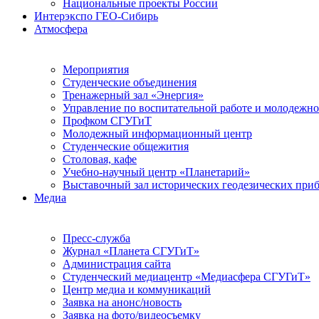
Национальные проекты России
Интерэкспо ГЕО-Сибирь
Атмосфера
Мероприятия
Студенческие объединения
Тренажерный зал «Энергия»
Управление по воспитательной работе и молодежн
Профком СГУГиТ
Молодежный информационный центр
Студенческие общежития
Столовая, кафе
Учебно-научный центр «Планетарий»
Выставочный зал исторических геодезических при
Медиа
Пресс-служба
Журнал «Планета СГУГиТ»
Администрация сайта
Студенческий медиацентр «Медиасфера СГУГиТ»
Центр медиа и коммуникаций
Заявка на анонс/новость
Заявка на фото/видеосъемку