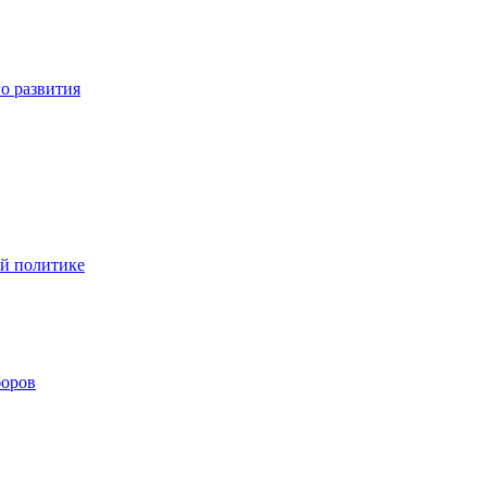
о развития
ой политике
боров