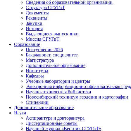
Сведения об образовательной организации
Структура СГУГиТ
Документы
Реквизиты
Закупки
История
Выдающиеся выпускники
Миссия СГУГиТ
Образование
Поступление 2026
Бакалавриат, специалитет
Магистратура
Дополнительное образование
Институты
Кафедры
Учебные лаборатории и центры
Электронная информационно-образовательная сред
Научно-техническая библиотека
Новосибирский техникум геодезии и картографии
Стипендии
Дополнительное образование
Наука
Аспирантура и докторантура
Диссертационные советы
Научный журнал «Вестник СГУГиТ»