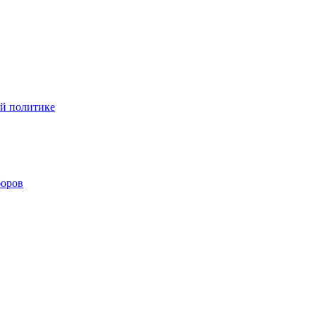
ой политике
боров