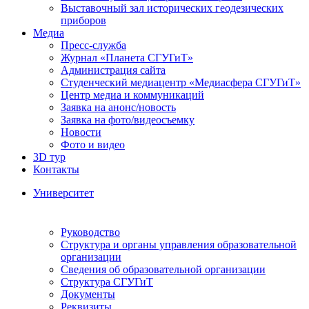
Выставочный зал исторических геодезических
приборов
Медиа
Пресс-служба
Журнал «Планета СГУГиТ»
Администрация сайта
Студенческий медиацентр «Медиасфера СГУГиТ»
Центр медиа и коммуникаций
Заявка на анонс/новость
Заявка на фото/видеосъемку
Новости
Фото и видео
3D тур
Контакты
Университет
Руководство
Структура и органы управления образовательной
организации
Сведения об образовательной организации
Структура СГУГиТ
Документы
Реквизиты