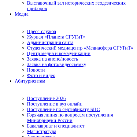
Выставочный зал исторических геодезических
приборов
Медиа
Пресс-служба
Журнал «Планета СГУГиТ»
Администрация сайта
Студенческий медиацентр «Медиасфера СГУГиТ»
Центр медиа и коммуникаций
Заявка на анонс/новость
Заявка на фото/видеосъемку
Новости
Фото и видео
Абитуриентам
Поступление 2026
Поступление в вуз онлайн
Поступление по сертификату БПС
Горячая линия по вопросам поступления
Минобрнауки России
Бакалавриат и специалитет
Магистратура
Аспирантура