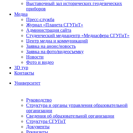
Выставочный зал исторических геодезических
приборов
Медиа
Пресс-служба
Журнал «Планета СГУГиТ»
Администрация сайта
Студенческий медиацентр «Медиасфера СГУГиТ»
Центр медиа и коммуникаций
Заявка на анонс/новость
Заявка на фото/видеосъемку
Новости
Фото и видео
3D тур
Контакты
Университет
Руководство
Структура и органы управления образовательной
организации
Сведения об образовательной организации
Структура СГУГиТ
Документы
Реквизиты