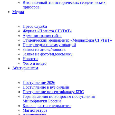
Выставочный зал исторических геодезических
приборов
Медиа
Пресс-служба
Журнал «Планета СГУГиТ»
Администрация сайта
Студенческий медиацентр «Медиасфера СГУГиТ»
Центр медиа и коммуникаций
Заявка на анонс/новость
Заявка на фото/видеосъемку
Новости
Фото и видео
Абитуриентам
Поступление 2026
Поступление в вуз онлайн
Поступление по сертификату БПС
Горячая линия по вопросам поступления
Минобрнауки России
Бакалавриат и специалитет
Магистратура
Аспирантура