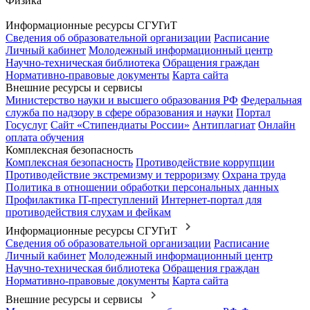
Физика
Информационные ресурсы СГУГиТ
Сведения об образовательной организации
Расписание
Личный кабинет
Молодежный информационный центр
Научно-техническая библиотека
Обращения граждан
Нормативно-правовые документы
Карта сайта
Внешние ресурсы и сервисы
Министерство науки и высшего образования РФ
Федеральная
служба по надзору в сфере образования и науки
Портал
Госуслуг
Сайт «Стипендиаты России»
Антиплагиат
Онлайн
оплата обучения
Комплексная безопасность
Комплексная безопасность
Противодействие коррупции
Противодействие экстремизму и терроризму
Охрана труда
Политика в отношении обработки персональных данных
Профилактика IT-преступлений
Интернет-портал для
противодействия слухам и фейкам
Информационные ресурсы СГУГиТ
Сведения об образовательной организации
Расписание
Личный кабинет
Молодежный информационный центр
Научно-техническая библиотека
Обращения граждан
Нормативно-правовые документы
Карта сайта
Внешние ресурсы и сервисы