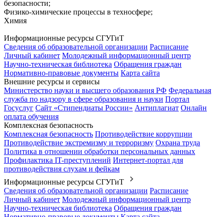
безопасности;
Физико-химические процессы в техносфере;
Химия
Информационные ресурсы СГУГиТ
Сведения об образовательной организации
Расписание
Личный кабинет
Молодежный информационный центр
Научно-техническая библиотека
Обращения граждан
Нормативно-правовые документы
Карта сайта
Внешние ресурсы и сервисы
Министерство науки и высшего образования РФ
Федеральная
служба по надзору в сфере образования и науки
Портал
Госуслуг
Сайт «Стипендиаты России»
Антиплагиат
Онлайн
оплата обучения
Комплексная безопасность
Комплексная безопасность
Противодействие коррупции
Противодействие экстремизму и терроризму
Охрана труда
Политика в отношении обработки персональных данных
Профилактика IT-преступлений
Интернет-портал для
противодействия слухам и фейкам
Информационные ресурсы СГУГиТ
Сведения об образовательной организации
Расписание
Личный кабинет
Молодежный информационный центр
Научно-техническая библиотека
Обращения граждан
Нормативно-правовые документы
Карта сайта