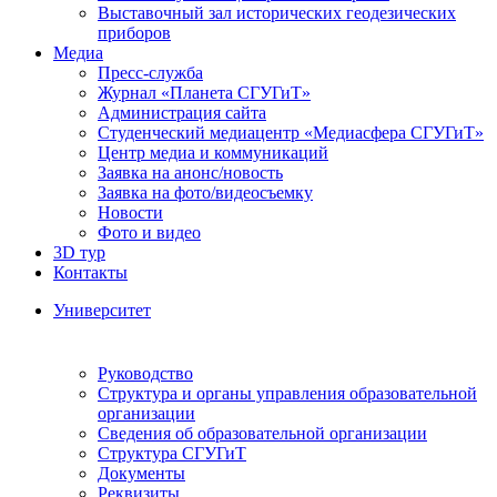
Выставочный зал исторических геодезических
приборов
Медиа
Пресс-служба
Журнал «Планета СГУГиТ»
Администрация сайта
Студенческий медиацентр «Медиасфера СГУГиТ»
Центр медиа и коммуникаций
Заявка на анонс/новость
Заявка на фото/видеосъемку
Новости
Фото и видео
3D тур
Контакты
Университет
Руководство
Структура и органы управления образовательной
организации
Сведения об образовательной организации
Структура СГУГиТ
Документы
Реквизиты