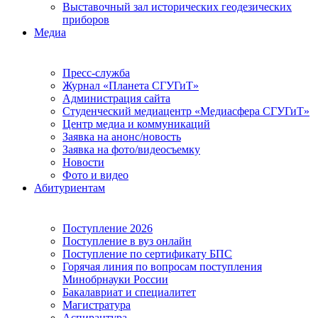
Выставочный зал исторических геодезических
приборов
Медиа
Пресс-служба
Журнал «Планета СГУГиТ»
Администрация сайта
Студенческий медиацентр «Медиасфера СГУГиТ»
Центр медиа и коммуникаций
Заявка на анонс/новость
Заявка на фото/видеосъемку
Новости
Фото и видео
Абитуриентам
Поступление 2026
Поступление в вуз онлайн
Поступление по сертификату БПС
Горячая линия по вопросам поступления
Минобрнауки России
Бакалавриат и специалитет
Магистратура
Аспирантура