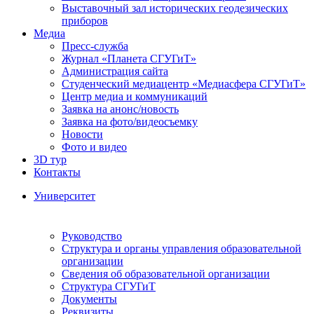
Выставочный зал исторических геодезических
приборов
Медиа
Пресс-служба
Журнал «Планета СГУГиТ»
Администрация сайта
Студенческий медиацентр «Медиасфера СГУГиТ»
Центр медиа и коммуникаций
Заявка на анонс/новость
Заявка на фото/видеосъемку
Новости
Фото и видео
3D тур
Контакты
Университет
Руководство
Структура и органы управления образовательной
организации
Сведения об образовательной организации
Структура СГУГиТ
Документы
Реквизиты