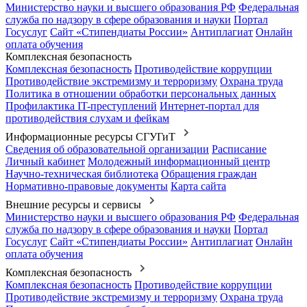
Министерство науки и высшего образования РФ
Федеральная
служба по надзору в сфере образования и науки
Портал
Госуслуг
Сайт «Стипендиаты России»
Антиплагиат
Онлайн
оплата обучения
Комплексная безопасность
Комплексная безопасность
Противодействие коррупции
Противодействие экстремизму и терроризму
Охрана труда
Политика в отношении обработки персональных данных
Профилактика IT-преступлений
Интернет-портал для
противодействия слухам и фейкам
Информационные ресурсы СГУГиТ
Сведения об образовательной организации
Расписание
Личный кабинет
Молодежный информационный центр
Научно-техническая библиотека
Обращения граждан
Нормативно-правовые документы
Карта сайта
Внешние ресурсы и сервисы
Министерство науки и высшего образования РФ
Федеральная
служба по надзору в сфере образования и науки
Портал
Госуслуг
Сайт «Стипендиаты России»
Антиплагиат
Онлайн
оплата обучения
Комплексная безопасность
Комплексная безопасность
Противодействие коррупции
Противодействие экстремизму и терроризму
Охрана труда