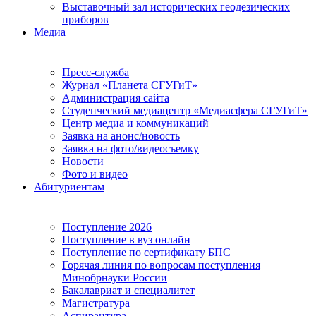
Выставочный зал исторических геодезических
приборов
Медиа
Пресс-служба
Журнал «Планета СГУГиТ»
Администрация сайта
Студенческий медиацентр «Медиасфера СГУГиТ»
Центр медиа и коммуникаций
Заявка на анонс/новость
Заявка на фото/видеосъемку
Новости
Фото и видео
Абитуриентам
Поступление 2026
Поступление в вуз онлайн
Поступление по сертификату БПС
Горячая линия по вопросам поступления
Минобрнауки России
Бакалавриат и специалитет
Магистратура
Аспирантура