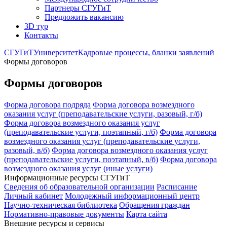
Партнеры СГУГиТ
Предложить вакансию
3D тур
Контакты
СГУГиТ
Университет
Кадровые процессы, бланки заявлений
Формы договоров
Формы договоров
Форма договора подряда
Форма договора возмездного
оказания услуг (преподавательские услуги, разовый, г/б)
Форма договора возмездного оказания услуг
(преподавательские услуги, поэтапный, г/б)
Форма договора
возмездного оказания услуг (преподавательские услуги,
разовый, в/б)
Форма договора возмездного оказания услуг
(преподавательские услуги, поэтапный, в/б)
Форма договора
возмездного оказания услуг (иные услуги)
Информационные ресурсы СГУГиТ
Сведения об образовательной организации
Расписание
Личный кабинет
Молодежный информационный центр
Научно-техническая библиотека
Обращения граждан
Нормативно-правовые документы
Карта сайта
Внешние ресурсы и сервисы