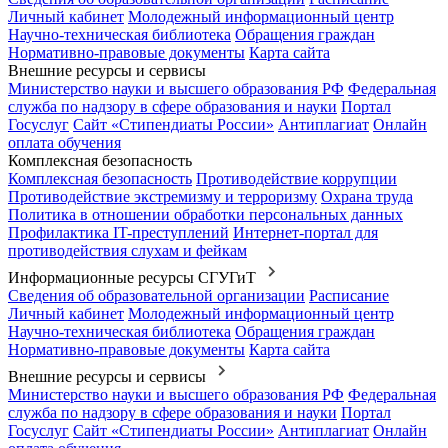
Личный кабинет
Молодежный информационный центр
Научно-техническая библиотека
Обращения граждан
Нормативно-правовые документы
Карта сайта
Внешние ресурсы и сервисы
Министерство науки и высшего образования РФ
Федеральная
служба по надзору в сфере образования и науки
Портал
Госуслуг
Сайт «Стипендиаты России»
Антиплагиат
Онлайн
оплата обучения
Комплексная безопасность
Комплексная безопасность
Противодействие коррупции
Противодействие экстремизму и терроризму
Охрана труда
Политика в отношении обработки персональных данных
Профилактика IT-преступлений
Интернет-портал для
противодействия слухам и фейкам
Информационные ресурсы СГУГиТ
Сведения об образовательной организации
Расписание
Личный кабинет
Молодежный информационный центр
Научно-техническая библиотека
Обращения граждан
Нормативно-правовые документы
Карта сайта
Внешние ресурсы и сервисы
Министерство науки и высшего образования РФ
Федеральная
служба по надзору в сфере образования и науки
Портал
Госуслуг
Сайт «Стипендиаты России»
Антиплагиат
Онлайн