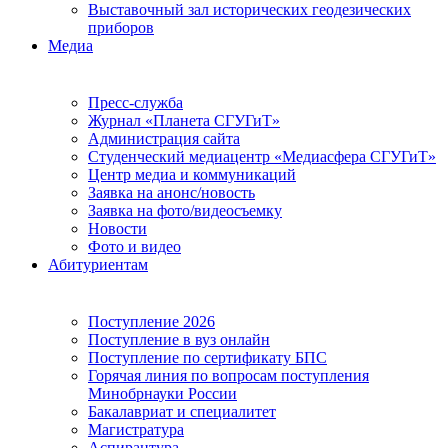
Выставочный зал исторических геодезических
приборов
Медиа
Пресс-служба
Журнал «Планета СГУГиТ»
Администрация сайта
Студенческий медиацентр «Медиасфера СГУГиТ»
Центр медиа и коммуникаций
Заявка на анонс/новость
Заявка на фото/видеосъемку
Новости
Фото и видео
Абитуриентам
Поступление 2026
Поступление в вуз онлайн
Поступление по сертификату БПС
Горячая линия по вопросам поступления
Минобрнауки России
Бакалавриат и специалитет
Магистратура
Аспирантура