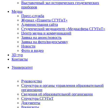
Выставочный зал исторических геодезических
приборов
Медиа
Пресс-служба
Журнал «Планета СГУГиТ»
Администрация сайта
Студенческий медиацентр «Медиасфера СГУГиТ»
Центр медиа и коммуникаций
Заявка на анонс/новость
Заявка на фото/видеосъемку
Новости
Фото и видео
3D тур
Контакты
Университет
Руководство
Структура и органы управления образовательной
организации
Сведения об образовательной организации
Структура СГУГиТ
Документы
Реквизиты