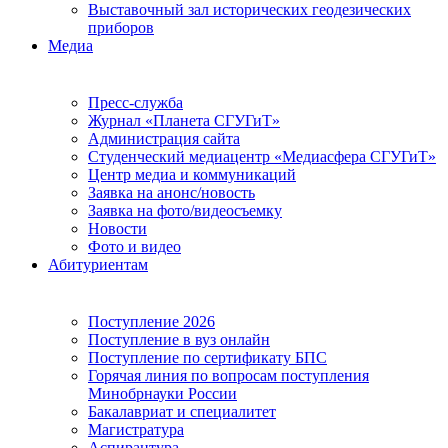
Выставочный зал исторических геодезических
приборов
Медиа
Пресс-служба
Журнал «Планета СГУГиТ»
Администрация сайта
Студенческий медиацентр «Медиасфера СГУГиТ»
Центр медиа и коммуникаций
Заявка на анонс/новость
Заявка на фото/видеосъемку
Новости
Фото и видео
Абитуриентам
Поступление 2026
Поступление в вуз онлайн
Поступление по сертификату БПС
Горячая линия по вопросам поступления
Минобрнауки России
Бакалавриат и специалитет
Магистратура
Аспирантура