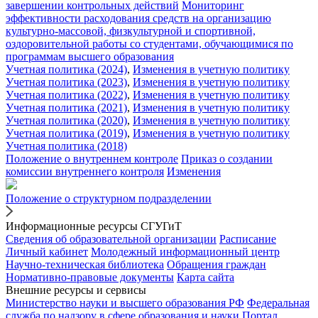
завершении контрольных действий
Мониторинг
эффективности расходования средств на организацию
культурно-массовой, физкультурной и спортивной,
оздоровительной работы со студентами, обучающимися по
программам высшего образования
Учетная политика (2024)
,
Изменения в учетную политику
Учетная политика (2023)
,
Изменения в учетную политику
Учетная политика (2022)
,
Изменения в учетную политику
Учетная политика (2021)
,
Изменения в учетную политику
Учетная политика (2020)
,
Изменения в учетную политику
Учетная политика (2019)
,
Изменения в учетную политику
Учетная политика (2018)
Положение о внутреннем контроле
Приказ о создании
комиссии внутреннего контроля
Изменения
Положение о структурном подразделении
Информационные ресурсы СГУГиТ
Сведения об образовательной организации
Расписание
Личный кабинет
Молодежный информационный центр
Научно-техническая библиотека
Обращения граждан
Нормативно-правовые документы
Карта сайта
Внешние ресурсы и сервисы
Министерство науки и высшего образования РФ
Федеральная
служба по надзору в сфере образования и науки
Портал