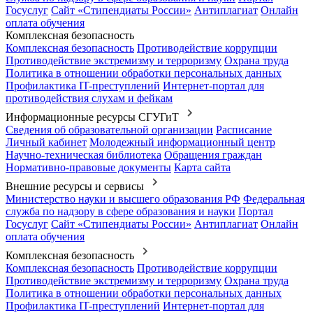
Госуслуг
Сайт «Стипендиаты России»
Антиплагиат
Онлайн
оплата обучения
Комплексная безопасность
Комплексная безопасность
Противодействие коррупции
Противодействие экстремизму и терроризму
Охрана труда
Политика в отношении обработки персональных данных
Профилактика IT-преступлений
Интернет-портал для
противодействия слухам и фейкам
Информационные ресурсы СГУГиТ
Сведения об образовательной организации
Расписание
Личный кабинет
Молодежный информационный центр
Научно-техническая библиотека
Обращения граждан
Нормативно-правовые документы
Карта сайта
Внешние ресурсы и сервисы
Министерство науки и высшего образования РФ
Федеральная
служба по надзору в сфере образования и науки
Портал
Госуслуг
Сайт «Стипендиаты России»
Антиплагиат
Онлайн
оплата обучения
Комплексная безопасность
Комплексная безопасность
Противодействие коррупции
Противодействие экстремизму и терроризму
Охрана труда
Политика в отношении обработки персональных данных
Профилактика IT-преступлений
Интернет-портал для