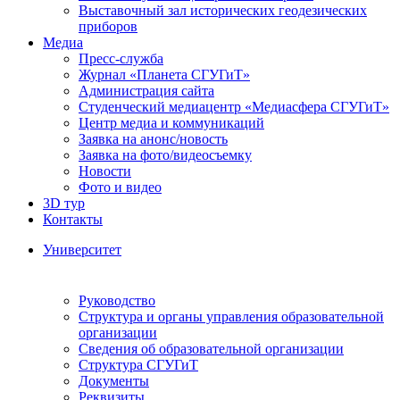
Выставочный зал исторических геодезических
приборов
Медиа
Пресс-служба
Журнал «Планета СГУГиТ»
Администрация сайта
Студенческий медиацентр «Медиасфера СГУГиТ»
Центр медиа и коммуникаций
Заявка на анонс/новость
Заявка на фото/видеосъемку
Новости
Фото и видео
3D тур
Контакты
Университет
Руководство
Структура и органы управления образовательной
организации
Сведения об образовательной организации
Структура СГУГиТ
Документы
Реквизиты