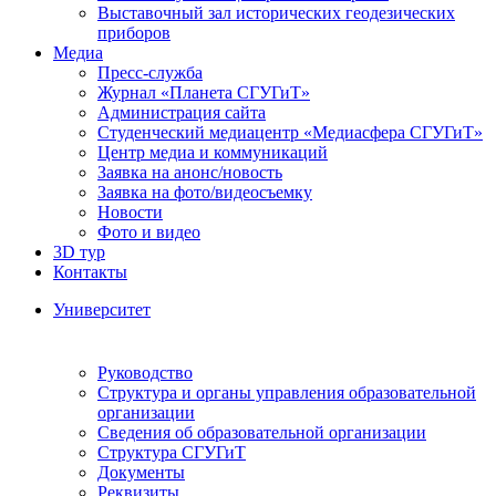
Выставочный зал исторических геодезических
приборов
Медиа
Пресс-служба
Журнал «Планета СГУГиТ»
Администрация сайта
Студенческий медиацентр «Медиасфера СГУГиТ»
Центр медиа и коммуникаций
Заявка на анонс/новость
Заявка на фото/видеосъемку
Новости
Фото и видео
3D тур
Контакты
Университет
Руководство
Структура и органы управления образовательной
организации
Сведения об образовательной организации
Структура СГУГиТ
Документы
Реквизиты