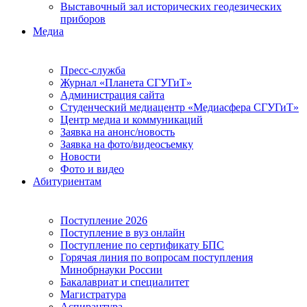
Выставочный зал исторических геодезических
приборов
Медиа
Пресс-служба
Журнал «Планета СГУГиТ»
Администрация сайта
Студенческий медиацентр «Медиасфера СГУГиТ»
Центр медиа и коммуникаций
Заявка на анонс/новость
Заявка на фото/видеосъемку
Новости
Фото и видео
Абитуриентам
Поступление 2026
Поступление в вуз онлайн
Поступление по сертификату БПС
Горячая линия по вопросам поступления
Минобрнауки России
Бакалавриат и специалитет
Магистратура
Аспирантура