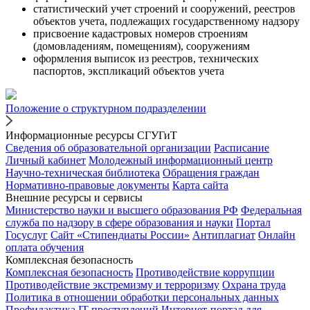
статистический учет строений и сооружений, реестров
объектов учета, подлежащих государственному надзору
присвоение кадастровых номеров строениям
(домовладениям, помещениям), сооружениям
оформления выписок из реестров, технических
паспортов, экспликаций объектов учета
Положение о структурном подразделении
Информационные ресурсы СГУГиТ
Сведения об образовательной организации
Расписание
Личный кабинет
Молодежный информационный центр
Научно-техническая библиотека
Обращения граждан
Нормативно-правовые документы
Карта сайта
Внешние ресурсы и сервисы
Министерство науки и высшего образования РФ
Федеральная
служба по надзору в сфере образования и науки
Портал
Госуслуг
Сайт «Стипендиаты России»
Антиплагиат
Онлайн
оплата обучения
Комплексная безопасность
Комплексная безопасность
Противодействие коррупции
Противодействие экстремизму и терроризму
Охрана труда
Политика в отношении обработки персональных данных
Профилактика IT-преступлений
Интернет-портал для