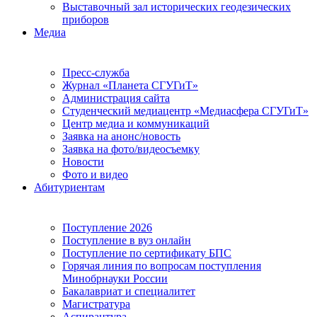
Выставочный зал исторических геодезических
приборов
Медиа
Пресс-служба
Журнал «Планета СГУГиТ»
Администрация сайта
Студенческий медиацентр «Медиасфера СГУГиТ»
Центр медиа и коммуникаций
Заявка на анонс/новость
Заявка на фото/видеосъемку
Новости
Фото и видео
Абитуриентам
Поступление 2026
Поступление в вуз онлайн
Поступление по сертификату БПС
Горячая линия по вопросам поступления
Минобрнауки России
Бакалавриат и специалитет
Магистратура
Аспирантура