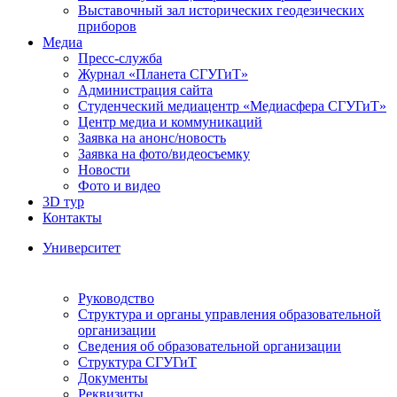
Выставочный зал исторических геодезических
приборов
Медиа
Пресс-служба
Журнал «Планета СГУГиТ»
Администрация сайта
Студенческий медиацентр «Медиасфера СГУГиТ»
Центр медиа и коммуникаций
Заявка на анонс/новость
Заявка на фото/видеосъемку
Новости
Фото и видео
3D тур
Контакты
Университет
Руководство
Структура и органы управления образовательной
организации
Сведения об образовательной организации
Структура СГУГиТ
Документы
Реквизиты