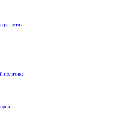
о развития
ой политике
боров