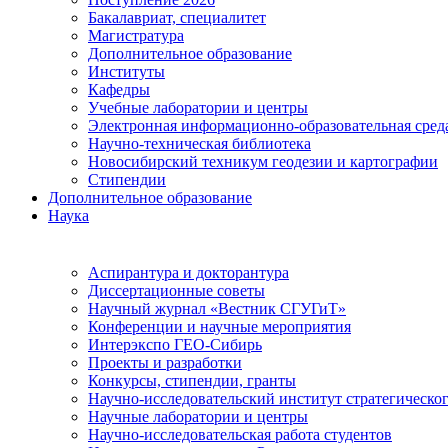
Бакалавриат, специалитет
Магистратура
Дополнительное образование
Институты
Кафедры
Учебные лаборатории и центры
Электронная информационно-образовательная сред
Научно-техническая библиотека
Новосибирский техникум геодезии и картографии
Стипендии
Дополнительное образование
Наука
Аспирантура и докторантура
Диссертационные советы
Научный журнал «Вестник СГУГиТ»
Конференции и научные мероприятия
Интерэкспо ГЕО-Сибирь
Проекты и разработки
Конкурсы, стипендии, гранты
Научно-исследовательский институт стратегическог
Научные лаборатории и центры
Научно-исследовательская работа студентов