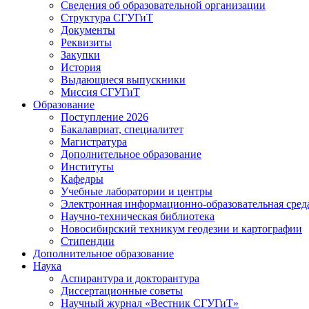
Сведения об образовательной организации
Структура СГУГиТ
Документы
Реквизиты
Закупки
История
Выдающиеся выпускники
Миссия СГУГиТ
Образование
Поступление 2026
Бакалавриат, специалитет
Магистратура
Дополнительное образование
Институты
Кафедры
Учебные лаборатории и центры
Электронная информационно-образовательная сред
Научно-техническая библиотека
Новосибирский техникум геодезии и картографии
Стипендии
Дополнительное образование
Наука
Аспирантура и докторантура
Диссертационные советы
Научный журнал «Вестник СГУГиТ»