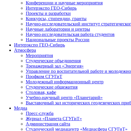
Конференции и научные мероприятия
Интерэкспо ГЕО-Сибирь
Проекты и разработки
Конкурсы, стипендии, гранты
Научно-исследовательский институт стратегическог
Научные лаборатории и центры
Научно-исследовательская работа студентов
Национальные проекты России
Интерэкспо ГЕО-Сибирь
Атмосфера
Мероприятия
Студенческие объединения
Тренажерный зал «Энергия»
Управление по воспитательной работе и молодежн
Профком СГУГиТ
Молодежный информационный центр
Студенческие общежития
Столовая, кафе
Учебно-научный центр «Планетарий»
Выставочный зал исторических геодезических при
Медиа
Пресс-служба
Журнал «Планета СГУГиТ»
Администрация сайта
Студенческий медиацентр «Медиасфера СГУГиТ»