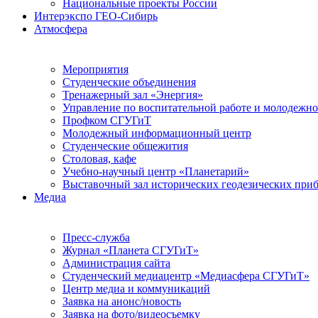
Национальные проекты России
Интерэкспо ГЕО-Сибирь
Атмосфера
Мероприятия
Студенческие объединения
Тренажерный зал «Энергия»
Управление по воспитательной работе и молодежн
Профком СГУГиТ
Молодежный информационный центр
Студенческие общежития
Столовая, кафе
Учебно-научный центр «Планетарий»
Выставочный зал исторических геодезических при
Медиа
Пресс-служба
Журнал «Планета СГУГиТ»
Администрация сайта
Студенческий медиацентр «Медиасфера СГУГиТ»
Центр медиа и коммуникаций
Заявка на анонс/новость
Заявка на фото/видеосъемку