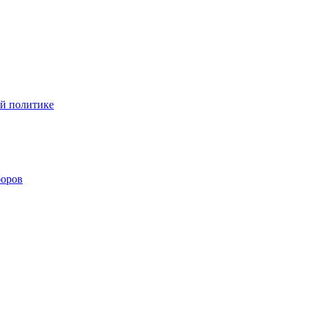
ой политике
боров