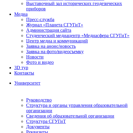
Выставочный зал исторических геодезических
приборов
Медиа
Пресс-служба
Журнал «Планета СГУГиТ»
Администрация сайта
Студенческий медиацентр «Медиасфера СГУГиТ»
Центр медиа и коммуникаций
Заявка на анонс/новость
Заявка на фото/видеосъемку
Новости
Фото и видео
3D тур
Контакты
Университет
Руководство
Структура и органы управления образовательной
организации
Сведения об образовательной организации
Структура СГУГиТ
Документы
Реквизиты