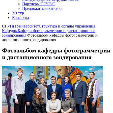
Партнеры СГУГиТ
Предложить вакансию
3D тур
Контакты
СГУГиТ
Университет
Структура и органы управления
Кафедры
Кафедра фотограмметрии и дистанционного
зондирования
Фотоальбом кафедры фотограмметрии и
дистанционного зондирования
Фотоальбом кафедры фотограмметрии
и дистанционного зондирования