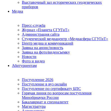
Выставочный зал исторических геодезических
приборов
Медиа
Пресс-служба
Журнал «Планета СГУГиТ»
Администрация сайта
Студенческий медиацентр «Медиасфера СГУГиТ»
Центр медиа и коммуникаций
Заявка на анонс/новость
Заявка на фото/видеосъемку
Новости
Фото и видео
Абитуриентам
Поступление 2026
Поступление в вуз онлайн
Поступление по сертификату БПС
Горячая линия по вопросам поступления
Минобрнауки России
Бакалавриат и специалитет
Магистратура
Аспирантура