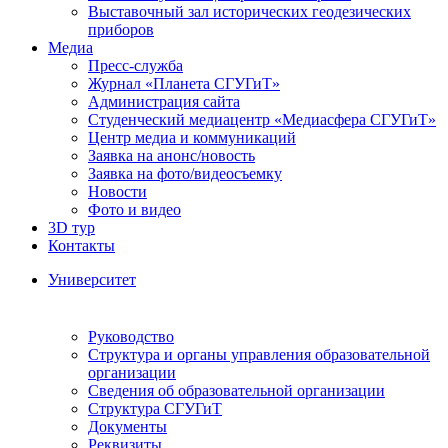
Выставочный зал исторических геодезических
приборов
Медиа
Пресс-служба
Журнал «Планета СГУГиТ»
Администрация сайта
Студенческий медиацентр «Медиасфера СГУГиТ»
Центр медиа и коммуникаций
Заявка на анонс/новость
Заявка на фото/видеосъемку
Новости
Фото и видео
3D тур
Контакты
Университет
Руководство
Структура и органы управления образовательной
организации
Сведения об образовательной организации
Структура СГУГиТ
Документы
Реквизиты