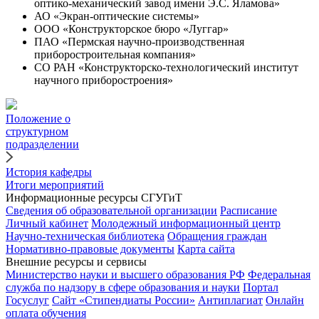
оптико-механический завод имени Э.С. Яламова»
АО «Экран-оптические системы»
ООО «Конструкторское бюро «Луггар»
ПАО «Пермская научно-производственная
приборостроительная компания»
СО РАН «Конструкторско-технологический институт
научного приборостроения»
Положение о
структурном
подразделении
История кафедры
Итоги мероприятий
Информационные ресурсы СГУГиТ
Сведения об образовательной организации
Расписание
Личный кабинет
Молодежный информационный центр
Научно-техническая библиотека
Обращения граждан
Нормативно-правовые документы
Карта сайта
Внешние ресурсы и сервисы
Министерство науки и высшего образования РФ
Федеральная
служба по надзору в сфере образования и науки
Портал
Госуслуг
Сайт «Стипендиаты России»
Антиплагиат
Онлайн
оплата обучения