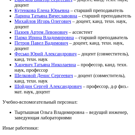
доцент
Кутенкова Елена Юрьевна
– старший преподаватель
Ларина Татьяна Вячеславовна
– старший преподаватель
Михайлов Игорь Олегович
– доцент, канд. техн. наук,
доцент
Пазоев Артем Левонович
– ассистент
Парко Ирина Владимировна
– старший преподаватель
Петров Павел Вадимович
– доцент, канд. техн. наук,
доцент
Фесько Юрий Александрович
– доцент (совместитель),
канд. техн. наук
Хацевич Татьяна Николаевна
– профессор, канд. техн.
наук, профессор
Шелковой Денис Сергеевич
– доцент (совместитель),
канд. техн. наук
Шойдин Сергей Александрович
– профессор, д-р физ.-
мат. наук, доцент
Учебно-вспомогательный персонал:
Тыртышная Ольга Владимировна – ведущий инженер,
заведующая лабораториями
Иные работники: