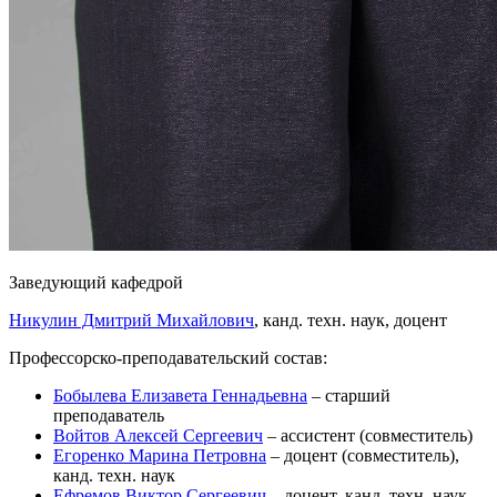
Заведующий кафедрой
Никулин Дмитрий Михайлович
, канд. техн. наук, доцент
Профессорско-преподавательский состав:
Бобылева Елизавета Геннадьевна
– старший
преподаватель
Войтов Алексей Сергеевич
– ассистент (совместитель)
Егоренко Марина Петровна
– доцент (совместитель),
канд. техн. наук
Ефремов Виктор Сергеевич
– доцент, канд. техн. наук,