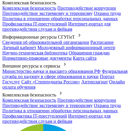
Комплексная безопасность
Комплексная безопасность
Противодействие коррупции
Противодействие экстремизму и терроризму
Охрана труда
Политика в отношении обработки персональных данных
Профилактика IT-преступлений
Интернет-портал для
противодействия слухам и фейкам
Информационные ресурсы СГУГиТ
Сведения об образовательной организации
Расписание
Личный кабинет
Молодежный информационный центр
Научно-техническая библиотека
Обращения граждан
Нормативно-правовые документы
Карта сайта
Внешние ресурсы и сервисы
Министерство науки и высшего образования РФ
Федеральная
служба по надзору в сфере образования и науки
Портал
Госуслуг
Сайт «Стипендиаты России»
Антиплагиат
Онлайн
оплата обучения
Комплексная безопасность
Комплексная безопасность
Противодействие коррупции
Противодействие экстремизму и терроризму
Охрана труда
Политика в отношении обработки персональных данных
Профилактика IT-преступлений
Интернет-портал для
противодействия слухам и фейкам