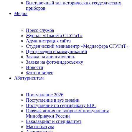
Выставочный зал исторических геодезических
приборов
Медиа
Пресс-служба
Журнал «Планета СГУГиТ»
Администрация сайта
Студенческий медиацентр «Медиасфера СГУГиТ»
Центр медиа и коммуникаций
Заявка на анонс/новость
Заявка на фото/видеосъемку
Новости
Фото и видео
Абитуриентам
Поступление 2026
Поступление в вуз онлайн
Поступление по сертификату БПС
Горячая линия по вопросам поступления
Минобрнауки России
Бакалавриат и специалитет
Магистратура
Аспирантура