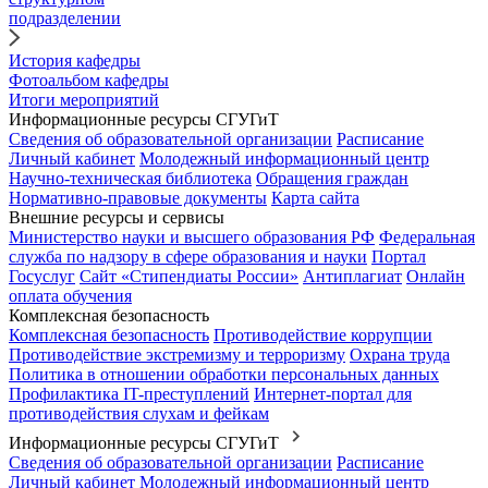
подразделении
История кафедры
Фотоальбом кафедры
Итоги мероприятий
Информационные ресурсы СГУГиТ
Сведения об образовательной организации
Расписание
Личный кабинет
Молодежный информационный центр
Научно-техническая библиотека
Обращения граждан
Нормативно-правовые документы
Карта сайта
Внешние ресурсы и сервисы
Министерство науки и высшего образования РФ
Федеральная
служба по надзору в сфере образования и науки
Портал
Госуслуг
Сайт «Стипендиаты России»
Антиплагиат
Онлайн
оплата обучения
Комплексная безопасность
Комплексная безопасность
Противодействие коррупции
Противодействие экстремизму и терроризму
Охрана труда
Политика в отношении обработки персональных данных
Профилактика IT-преступлений
Интернет-портал для
противодействия слухам и фейкам
Информационные ресурсы СГУГиТ
Сведения об образовательной организации
Расписание
Личный кабинет
Молодежный информационный центр