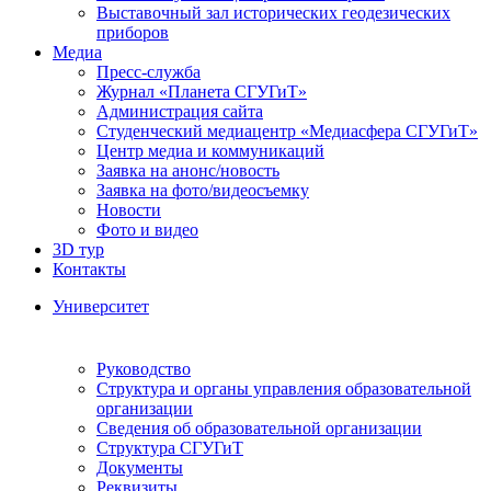
Выставочный зал исторических геодезических
приборов
Медиа
Пресс-служба
Журнал «Планета СГУГиТ»
Администрация сайта
Студенческий медиацентр «Медиасфера СГУГиТ»
Центр медиа и коммуникаций
Заявка на анонс/новость
Заявка на фото/видеосъемку
Новости
Фото и видео
3D тур
Контакты
Университет
Руководство
Структура и органы управления образовательной
организации
Сведения об образовательной организации
Структура СГУГиТ
Документы
Реквизиты