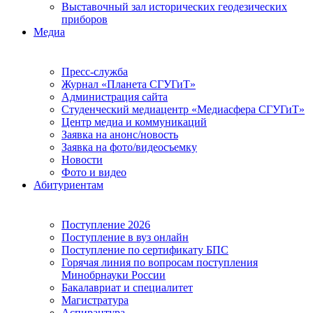
Выставочный зал исторических геодезических
приборов
Медиа
Пресс-служба
Журнал «Планета СГУГиТ»
Администрация сайта
Студенческий медиацентр «Медиасфера СГУГиТ»
Центр медиа и коммуникаций
Заявка на анонс/новость
Заявка на фото/видеосъемку
Новости
Фото и видео
Абитуриентам
Поступление 2026
Поступление в вуз онлайн
Поступление по сертификату БПС
Горячая линия по вопросам поступления
Минобрнауки России
Бакалавриат и специалитет
Магистратура
Аспирантура