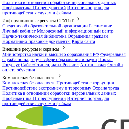
Политика в отношении обработки персональных данных
Профилактика IT-преступлений
Интернет-портал для
противодействия слухам и фейкам
Информационные ресурсы СГУГиТ
Сведения об образовательной организации
Расписание
Личный кабинет
Молодежный информационный центр
Научно-техническая библиотека
Обращения граждан
Нормативно-правовые документы
Карта сайта
Внешние ресурсы и сервисы
Министерство науки и высшего образования РФ
Федеральная
служба по надзору в сфере образования и науки
Портал
Госуслуг
Сайт «Стипендиаты России»
Антиплагиат
Онлайн
оплата обучения
Комплексная безопасность
Комплексная безопасность
Противодействие коррупции
Противодействие экстремизму и терроризму
Охрана труда
Политика в отношении обработки персональных данных
Профилактика IT-преступлений
Интернет-портал для
противодействия слухам и фейкам