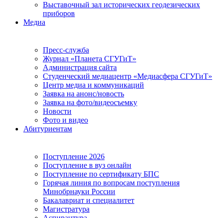
Выставочный зал исторических геодезических
приборов
Медиа
Пресс-служба
Журнал «Планета СГУГиТ»
Администрация сайта
Студенческий медиацентр «Медиасфера СГУГиТ»
Центр медиа и коммуникаций
Заявка на анонс/новость
Заявка на фото/видеосъемку
Новости
Фото и видео
Абитуриентам
Поступление 2026
Поступление в вуз онлайн
Поступление по сертификату БПС
Горячая линия по вопросам поступления
Минобрнауки России
Бакалавриат и специалитет
Магистратура
Аспирантура