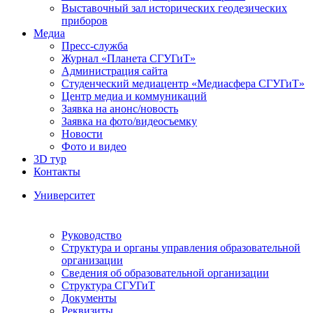
Выставочный зал исторических геодезических
приборов
Медиа
Пресс-служба
Журнал «Планета СГУГиТ»
Администрация сайта
Студенческий медиацентр «Медиасфера СГУГиТ»
Центр медиа и коммуникаций
Заявка на анонс/новость
Заявка на фото/видеосъемку
Новости
Фото и видео
3D тур
Контакты
Университет
Руководство
Структура и органы управления образовательной
организации
Сведения об образовательной организации
Структура СГУГиТ
Документы
Реквизиты