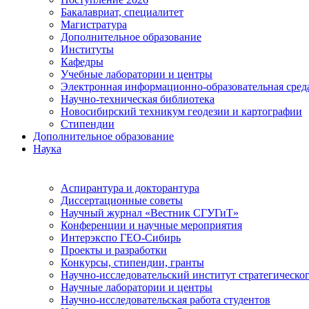
Бакалавриат, специалитет
Магистратура
Дополнительное образование
Институты
Кафедры
Учебные лаборатории и центры
Электронная информационно-образовательная сред
Научно-техническая библиотека
Новосибирский техникум геодезии и картографии
Стипендии
Дополнительное образование
Наука
Аспирантура и докторантура
Диссертационные советы
Научный журнал «Вестник СГУГиТ»
Конференции и научные мероприятия
Интерэкспо ГЕО-Сибирь
Проекты и разработки
Конкурсы, стипендии, гранты
Научно-исследовательский институт стратегическог
Научные лаборатории и центры
Научно-исследовательская работа студентов