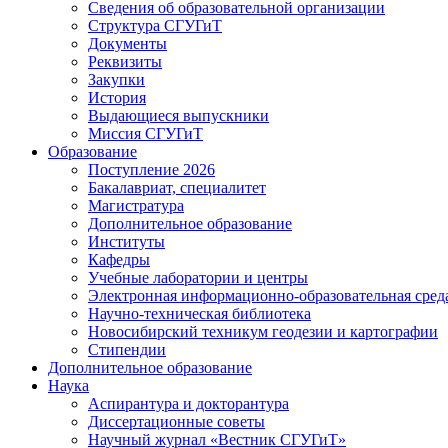
Сведения об образовательной организации
Структура СГУГиТ
Документы
Реквизиты
Закупки
История
Выдающиеся выпускники
Миссия СГУГиТ
Образование
Поступление 2026
Бакалавриат, специалитет
Магистратура
Дополнительное образование
Институты
Кафедры
Учебные лаборатории и центры
Электронная информационно-образовательная сред
Научно-техническая библиотека
Новосибирский техникум геодезии и картографии
Стипендии
Дополнительное образование
Наука
Аспирантура и докторантура
Диссертационные советы
Научный журнал «Вестник СГУГиТ»