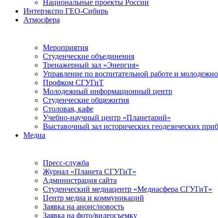
Национальные проекты России
Интерэкспо ГЕО-Сибирь
Атмосфера
Мероприятия
Студенческие объединения
Тренажерный зал «Энергия»
Управление по воспитательной работе и молодежн
Профком СГУГиТ
Молодежный информационный центр
Студенческие общежития
Столовая, кафе
Учебно-научный центр «Планетарий»
Выставочный зал исторических геодезических при
Медиа
Пресс-служба
Журнал «Планета СГУГиТ»
Администрация сайта
Студенческий медиацентр «Медиасфера СГУГиТ»
Центр медиа и коммуникаций
Заявка на анонс/новость
Заявка на фото/видеосъемку