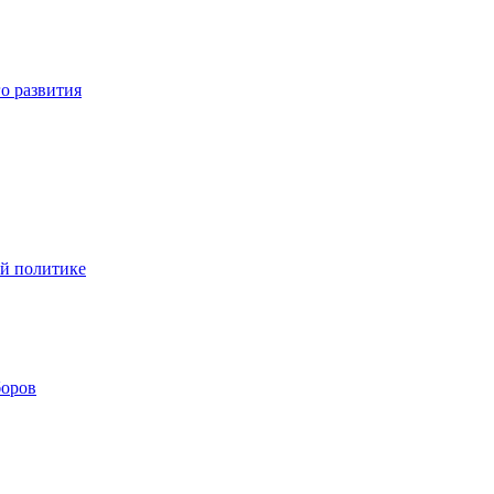
о развития
ой политике
боров