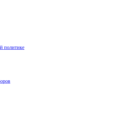
ой политике
боров