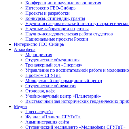
Конференции и научные мероприятия
Интерэкспо ГЕО-Сибирь
Проекты и разработки
Конкурсы, стипендии, гранты
Научно-исследовательский институт стратегическог
Научные лаборатории и центры
Научно-исследовательская работа студентов
Национальные проекты России
Интерэкспо ГЕО-Сибирь
Атмосфера
Мероприятия
Студенческие объединения
Тренажерный зал «Энергия»
Управление по воспитательной работе и молодежн
Профком СГУГиТ
Молодежный информационный центр
Студенческие общежития
Столовая, кафе
Учебно-научный центр «Планетарий»
Выставочный зал исторических геодезических при
Медиа
Пресс-служба
Журнал «Планета СГУГиТ»
Администрация сайта
Студенческий медиацентр «Медиасфера СГУГиТ»