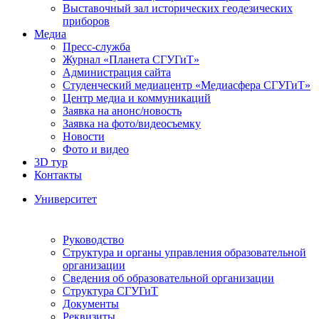
Выставочный зал исторических геодезических
приборов
Медиа
Пресс-служба
Журнал «Планета СГУГиТ»
Администрация сайта
Студенческий медиацентр «Медиасфера СГУГиТ»
Центр медиа и коммуникаций
Заявка на анонс/новость
Заявка на фото/видеосъемку
Новости
Фото и видео
3D тур
Контакты
Университет
Руководство
Структура и органы управления образовательной
организации
Сведения об образовательной организации
Структура СГУГиТ
Документы
Реквизиты