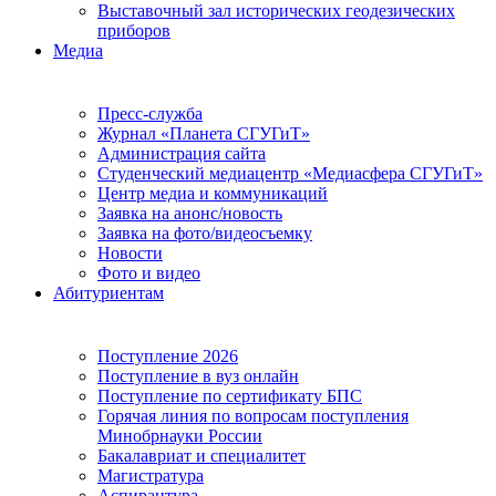
Выставочный зал исторических геодезических
приборов
Медиа
Пресс-служба
Журнал «Планета СГУГиТ»
Администрация сайта
Студенческий медиацентр «Медиасфера СГУГиТ»
Центр медиа и коммуникаций
Заявка на анонс/новость
Заявка на фото/видеосъемку
Новости
Фото и видео
Абитуриентам
Поступление 2026
Поступление в вуз онлайн
Поступление по сертификату БПС
Горячая линия по вопросам поступления
Минобрнауки России
Бакалавриат и специалитет
Магистратура
Аспирантура