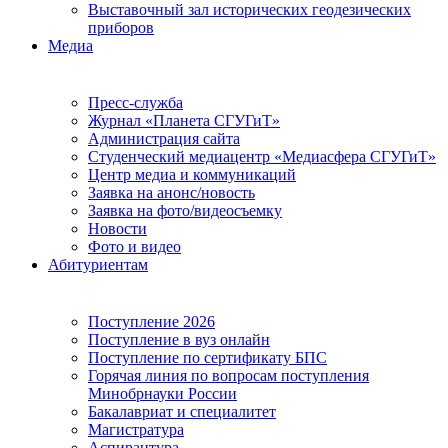
Выставочный зал исторических геодезических
приборов
Медиа
Пресс-служба
Журнал «Планета СГУГиТ»
Администрация сайта
Студенческий медиацентр «Медиасфера СГУГиТ»
Центр медиа и коммуникаций
Заявка на анонс/новость
Заявка на фото/видеосъемку
Новости
Фото и видео
Абитуриентам
Поступление 2026
Поступление в вуз онлайн
Поступление по сертификату БПС
Горячая линия по вопросам поступления
Минобрнауки России
Бакалавриат и специалитет
Магистратура
Аспирантура