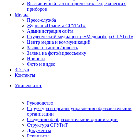
Выставочный зал исторических геодезических
приборов
Медиа
Пресс-служба
Журнал «Планета СГУГиТ»
Администрация сайта
Студенческий медиацентр «Медиасфера СГУГиТ»
Центр медиа и коммуникаций
Заявка на анонс/новость
Заявка на фото/видеосъемку
Новости
Фото и видео
3D тур
Контакты
Университет
Руководство
Структура и органы управления образовательной
организации
Сведения об образовательной организации
Структура СГУГиТ
Документы
Реквизиты