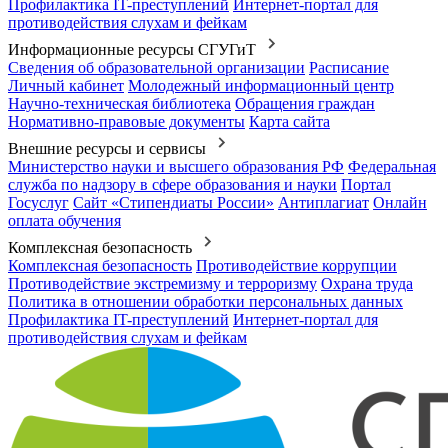
Профилактика IT-преступлений
Интернет-портал для
противодействия слухам и фейкам
Информационные ресурсы СГУГиТ
Сведения об образовательной организации
Расписание
Личный кабинет
Молодежный информационный центр
Научно-техническая библиотека
Обращения граждан
Нормативно-правовые документы
Карта сайта
Внешние ресурсы и сервисы
Министерство науки и высшего образования РФ
Федеральная
служба по надзору в сфере образования и науки
Портал
Госуслуг
Сайт «Стипендиаты России»
Антиплагиат
Онлайн
оплата обучения
Комплексная безопасность
Комплексная безопасность
Противодействие коррупции
Противодействие экстремизму и терроризму
Охрана труда
Политика в отношении обработки персональных данных
Профилактика IT-преступлений
Интернет-портал для
противодействия слухам и фейкам