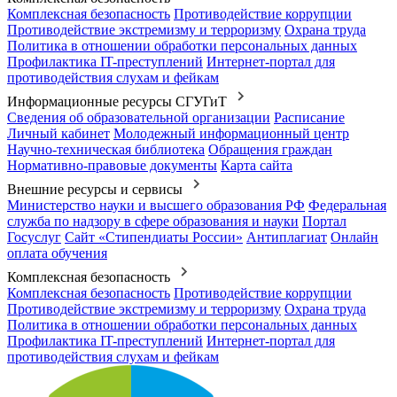
Комплексная безопасность
Противодействие коррупции
Противодействие экстремизму и терроризму
Охрана труда
Политика в отношении обработки персональных данных
Профилактика IT-преступлений
Интернет-портал для
противодействия слухам и фейкам
Информационные ресурсы СГУГиТ
Сведения об образовательной организации
Расписание
Личный кабинет
Молодежный информационный центр
Научно-техническая библиотека
Обращения граждан
Нормативно-правовые документы
Карта сайта
Внешние ресурсы и сервисы
Министерство науки и высшего образования РФ
Федеральная
служба по надзору в сфере образования и науки
Портал
Госуслуг
Сайт «Стипендиаты России»
Антиплагиат
Онлайн
оплата обучения
Комплексная безопасность
Комплексная безопасность
Противодействие коррупции
Противодействие экстремизму и терроризму
Охрана труда
Политика в отношении обработки персональных данных
Профилактика IT-преступлений
Интернет-портал для
противодействия слухам и фейкам