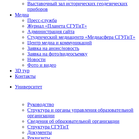
Выставочный зал исторических геодезических
приборов
Медиа
Пресс-служба
Журнал «Планета СГУГиТ»
Администрация сайта
Студенческий медиацентр «Медиасфера СГУГиТ»
Центр медиа и коммуникаций
Заявка на анонс/новость
Заявка на фото/видеосъемку
Новости
Фото и видео
3D тур
Контакты
Университет
Руководство
Структура и органы управления образовательной
организации
Сведения об образовательной организации
Структура СГУГиТ
Документы
Реквизиты