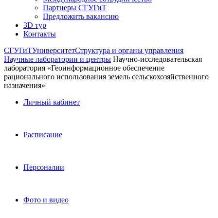
Партнеры СГУГиТ
Предложить вакансию
3D тур
Контакты
СГУГиТ
Университет
Структура и органы управления
Научные лаборатории и центры
Научно-исследовательская
лаборатория «Геоинформационное обеспечение
рационального использования земель сельскохозяйственного
назначения»
Личный кабинет
Расписание
Персоналии
Фото и видео