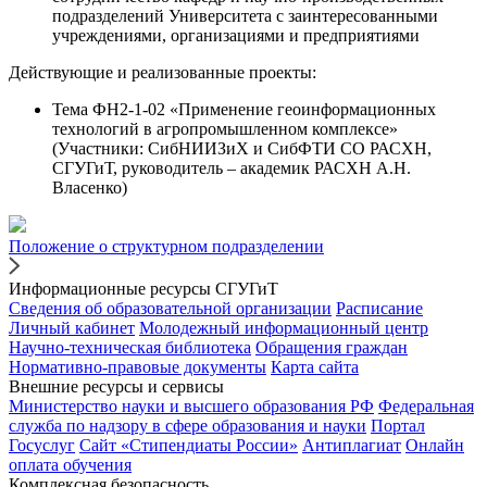
подразделений Университета с заинтересованными
учреждениями, организациями и предприятиями
Действующие и реализованные проекты:
Тема ФН2-1-02 «Применение геоинформационных
технологий в агропромышленном комплексе»
(Участники: СибНИИЗиХ и СибФТИ СО РАСХН,
СГУГиТ, руководитель – академик РАСХН А.Н.
Власенко)
Положение о структурном подразделении
Информационные ресурсы СГУГиТ
Сведения об образовательной организации
Расписание
Личный кабинет
Молодежный информационный центр
Научно-техническая библиотека
Обращения граждан
Нормативно-правовые документы
Карта сайта
Внешние ресурсы и сервисы
Министерство науки и высшего образования РФ
Федеральная
служба по надзору в сфере образования и науки
Портал
Госуслуг
Сайт «Стипендиаты России»
Антиплагиат
Онлайн
оплата обучения
Комплексная безопасность