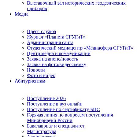
Выставочный зал исторических геодезических
приборов
Медиа
Пресс-служба
Журнал «Планета СГУГиТ»
Администрация сайта
Студенческий медиацентр «Медиасфера СГУГиТ»
Центр медиа и коммуникаций
Заявка на анонс/новость
Заявка на фото/видеосъемку
Новости
Фото и видео
Абитуриентам
Поступление 2026
Поступление в вуз онлайн
Поступление по сертификату БПС
Горячая линия по вопросам поступления
Минобрнауки России
Бакалавриат и специалитет
Магистратура
Аспирантура