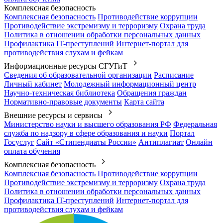
Комплексная безопасность
Комплексная безопасность
Противодействие коррупции
Противодействие экстремизму и терроризму
Охрана труда
Политика в отношении обработки персональных данных
Профилактика IT-преступлений
Интернет-портал для
противодействия слухам и фейкам
Информационные ресурсы СГУГиТ
Сведения об образовательной организации
Расписание
Личный кабинет
Молодежный информационный центр
Научно-техническая библиотека
Обращения граждан
Нормативно-правовые документы
Карта сайта
Внешние ресурсы и сервисы
Министерство науки и высшего образования РФ
Федеральная
служба по надзору в сфере образования и науки
Портал
Госуслуг
Сайт «Стипендиаты России»
Антиплагиат
Онлайн
оплата обучения
Комплексная безопасность
Комплексная безопасность
Противодействие коррупции
Противодействие экстремизму и терроризму
Охрана труда
Политика в отношении обработки персональных данных
Профилактика IT-преступлений
Интернет-портал для
противодействия слухам и фейкам