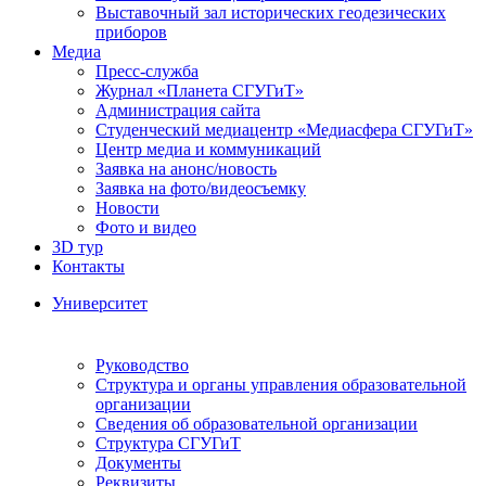
Выставочный зал исторических геодезических
приборов
Медиа
Пресс-служба
Журнал «Планета СГУГиТ»
Администрация сайта
Студенческий медиацентр «Медиасфера СГУГиТ»
Центр медиа и коммуникаций
Заявка на анонс/новость
Заявка на фото/видеосъемку
Новости
Фото и видео
3D тур
Контакты
Университет
Руководство
Структура и органы управления образовательной
организации
Сведения об образовательной организации
Структура СГУГиТ
Документы
Реквизиты