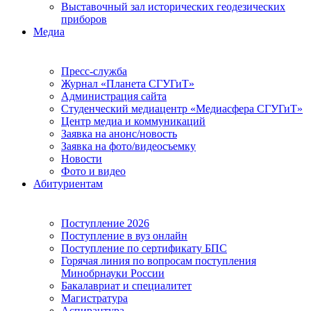
Выставочный зал исторических геодезических
приборов
Медиа
Пресс-служба
Журнал «Планета СГУГиТ»
Администрация сайта
Студенческий медиацентр «Медиасфера СГУГиТ»
Центр медиа и коммуникаций
Заявка на анонс/новость
Заявка на фото/видеосъемку
Новости
Фото и видео
Абитуриентам
Поступление 2026
Поступление в вуз онлайн
Поступление по сертификату БПС
Горячая линия по вопросам поступления
Минобрнауки России
Бакалавриат и специалитет
Магистратура
Аспирантура