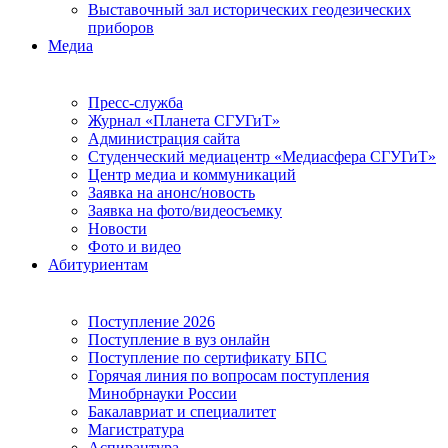
Выставочный зал исторических геодезических
приборов
Медиа
Пресс-служба
Журнал «Планета СГУГиТ»
Администрация сайта
Студенческий медиацентр «Медиасфера СГУГиТ»
Центр медиа и коммуникаций
Заявка на анонс/новость
Заявка на фото/видеосъемку
Новости
Фото и видео
Абитуриентам
Поступление 2026
Поступление в вуз онлайн
Поступление по сертификату БПС
Горячая линия по вопросам поступления
Минобрнауки России
Бакалавриат и специалитет
Магистратура
Аспирантура