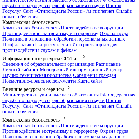
служба по надзору в сфере образования и науки
Портал
Госуслуг
Сайт «Стипендиаты России»
Антиплагиат
Онлайн
оплата обучения
Комплексная безопасность
Комплексная безопасность
Противодействие коррупции
Противодействие экстремизму и терроризму
Охрана труда
Политика в отношении обработки персональных данных
Профилактика IT-преступлений
Интернет-портал для
противодействия слухам и фейкам
Информационные ресурсы СГУГиТ
Сведения об образовательной организации
Расписание
Личный кабинет
Молодежный информационный центр
Научно-техническая библиотека
Обращения граждан
Нормативно-правовые документы
Карта сайта
Внешние ресурсы и сервисы
Министерство науки и высшего образования РФ
Федеральная
служба по надзору в сфере образования и науки
Портал
Госуслуг
Сайт «Стипендиаты России»
Антиплагиат
Онлайн
оплата обучения
Комплексная безопасность
Комплексная безопасность
Противодействие коррупции
Противодействие экстремизму и терроризму
Охрана труда
Политика в отношении обработки персональных данных