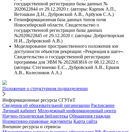
государственной регистрации базы данных №
2020622844 от 29.12.2020 г. (авторы: Карпик А.П.,
Ветошкин Д.Н., Дубровский А.В., Арбузов С.А.)
Геоинформационная база данных типов почв
Новосибирской области. Свидетельство о
государственной регистрации базы данных
№2020622845 от 29.12.2020 г. (авторы: Добротворская
Н.И., Дубровский А.В.)
Моделирование пространственного положения зон
доступности объектов рекреации «Рекреация в шаге».
Свидетельство о государственной регистрации
программы для ЭВМ № 2022683816 от 08.12.2022 г.
(авторы: Стегниенко Е.С., Дубровский А.В., Ершов
А.В., Колесников А.А.)
Положение о структурном подразделении
Информационные ресурсы СГУГиТ
Сведения об образовательной организации
Расписание
Личный кабинет
Молодежный информационный центр
Научно-техническая библиотека
Обращения граждан
Нормативно-правовые документы
Карта сайта
Внешние ресурсы и сервисы
Министерство науки и высшего образования РФ
Федеральная