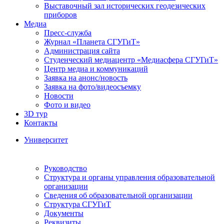
Выставочный зал исторических геодезических
приборов
Медиа
Пресс-служба
Журнал «Планета СГУГиТ»
Администрация сайта
Студенческий медиацентр «Медиасфера СГУГиТ»
Центр медиа и коммуникаций
Заявка на анонс/новость
Заявка на фото/видеосъемку
Новости
Фото и видео
3D тур
Контакты
Университет
Руководство
Структура и органы управления образовательной
организации
Сведения об образовательной организации
Структура СГУГиТ
Документы
Реквизиты