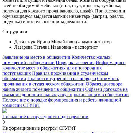
комната для сушки и глажения белья. Комнаты оборудованы
всей необходимой мебелью (стол, стул, кровать, тумбочка,
полочка для каждого проживающего, шкаф). При заселении
обучающемуся выдается мягкий инвентарь (матрац, одеяло,
подушка) и постельные принадлежности.
Сотрудники:
Декальчук Ирина Михайловна - администратор
Лазарева Татьяна Ивановна - паспортист
Заявление на место в общежитии
Количество жилых
помещений в общежитии
Порядок заселения
Информация о
количестве мест в общежитиях для иногородних
поступающих
Правила проживания в студенческом
общежитии
Правила внутреннего распорядка
Стоимость
проживания в студенческом общежитии
Образец договора
найма жилого помещения в общежитии
Образец договора на
оказание дополнительных услуг проживающим в общежитии
Положение о порядке формирования и работы жилищной
комиссии СГУГиТ
Положение о структурном подразделении
Информационные ресурсы СГУГиТ