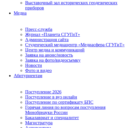
Выставочный зал исторических геодезических
приборов
Медиа
Пресс-служба
Журнал «Планета СГУГиТ»
Администрация сайта
Студенческий медиацентр «Медиасфера СГУГиТ»
Центр медиа и коммуникаций
Заявка на анонс/новость
Заявка на фото/видеосъемку
Новости
Фото и видео
Абитуриентам
Поступление 2026
Поступление в вуз онлайн
Поступление по сертификату БПС
Горячая линия по вопросам поступления
Минобрнауки России
Бакалавриат и специалитет
Магистратура
Аспирантура