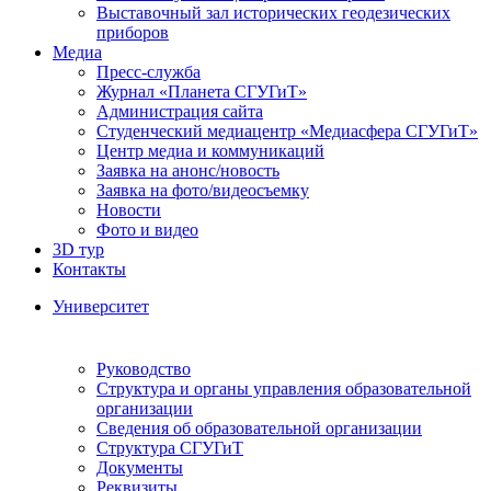
Выставочный зал исторических геодезических
приборов
Медиа
Пресс-служба
Журнал «Планета СГУГиТ»
Администрация сайта
Студенческий медиацентр «Медиасфера СГУГиТ»
Центр медиа и коммуникаций
Заявка на анонс/новость
Заявка на фото/видеосъемку
Новости
Фото и видео
3D тур
Контакты
Университет
Руководство
Структура и органы управления образовательной
организации
Сведения об образовательной организации
Структура СГУГиТ
Документы
Реквизиты