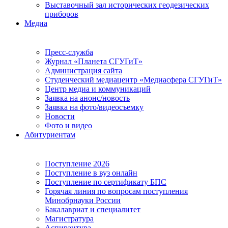
Выставочный зал исторических геодезических
приборов
Медиа
Пресс-служба
Журнал «Планета СГУГиТ»
Администрация сайта
Студенческий медиацентр «Медиасфера СГУГиТ»
Центр медиа и коммуникаций
Заявка на анонс/новость
Заявка на фото/видеосъемку
Новости
Фото и видео
Абитуриентам
Поступление 2026
Поступление в вуз онлайн
Поступление по сертификату БПС
Горячая линия по вопросам поступления
Минобрнауки России
Бакалавриат и специалитет
Магистратура
Аспирантура