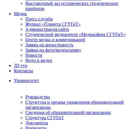
Выставочный зал исторических геодезических
приборов
Медиа
Пресс-служба
Журнал «Планета СГУГиТ»
Администрация сайта
Студенческий медиацентр «Медиасфера СГУГиТ»
Центр медиа и коммуникаций
Заявка на анонс/новость
Заявка на фото/видеосъемку
Новости
Фото и видео
3D тур
Контакты
Университет
Руководство
Структура и органы управления образовательной
организации
Сведения об образовательной организации
Структура СГУГиТ
Документы
Реквизиты