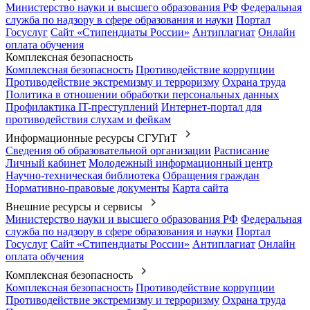
Министерство науки и высшего образования РФ
Федеральная
служба по надзору в сфере образования и науки
Портал
Госуслуг
Сайт «Стипендиаты России»
Антиплагиат
Онлайн
оплата обучения
Комплексная безопасность
Комплексная безопасность
Противодействие коррупции
Противодействие экстремизму и терроризму
Охрана труда
Политика в отношении обработки персональных данных
Профилактика IT-преступлений
Интернет-портал для
противодействия слухам и фейкам
Информационные ресурсы СГУГиТ
Сведения об образовательной организации
Расписание
Личный кабинет
Молодежный информационный центр
Научно-техническая библиотека
Обращения граждан
Нормативно-правовые документы
Карта сайта
Внешние ресурсы и сервисы
Министерство науки и высшего образования РФ
Федеральная
служба по надзору в сфере образования и науки
Портал
Госуслуг
Сайт «Стипендиаты России»
Антиплагиат
Онлайн
оплата обучения
Комплексная безопасность
Комплексная безопасность
Противодействие коррупции
Противодействие экстремизму и терроризму
Охрана труда