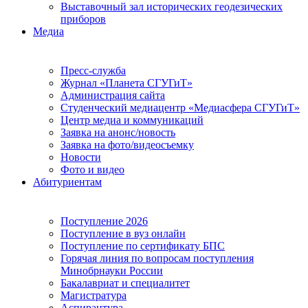
Выставочный зал исторических геодезических
приборов
Медиа
Пресс-служба
Журнал «Планета СГУГиТ»
Администрация сайта
Студенческий медиацентр «Медиасфера СГУГиТ»
Центр медиа и коммуникаций
Заявка на анонс/новость
Заявка на фото/видеосъемку
Новости
Фото и видео
Абитуриентам
Поступление 2026
Поступление в вуз онлайн
Поступление по сертификату БПС
Горячая линия по вопросам поступления
Минобрнауки России
Бакалавриат и специалитет
Магистратура
Аспирантура