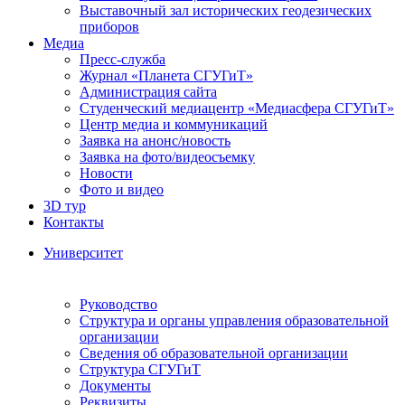
Выставочный зал исторических геодезических
приборов
Медиа
Пресс-служба
Журнал «Планета СГУГиТ»
Администрация сайта
Студенческий медиацентр «Медиасфера СГУГиТ»
Центр медиа и коммуникаций
Заявка на анонс/новость
Заявка на фото/видеосъемку
Новости
Фото и видео
3D тур
Контакты
Университет
Руководство
Структура и органы управления образовательной
организации
Сведения об образовательной организации
Структура СГУГиТ
Документы
Реквизиты