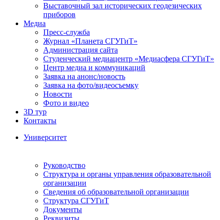
Выставочный зал исторических геодезических
приборов
Медиа
Пресс-служба
Журнал «Планета СГУГиТ»
Администрация сайта
Студенческий медиацентр «Медиасфера СГУГиТ»
Центр медиа и коммуникаций
Заявка на анонс/новость
Заявка на фото/видеосъемку
Новости
Фото и видео
3D тур
Контакты
Университет
Руководство
Структура и органы управления образовательной
организации
Сведения об образовательной организации
Структура СГУГиТ
Документы
Реквизиты