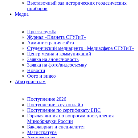
Выставочный зал исторических геодезических
приборов
Медиа
Пресс-служба
Журнал «Планета СГУГиТ»
Администрация сайта
Студенческий медиацентр «Медиасфера СГУГиТ»
Центр медиа и коммуникаций
Заявка на анонс/новость
Заявка на фото/видеосъемку
Новости
Фото и видео
Абитуриентам
Поступление 2026
Поступление в вуз онлайн
Поступление по сертификату БПС
Горячая линия по вопросам поступления
Минобрнауки России
Бакалавриат и специалитет
Магистратура
Аспирантура