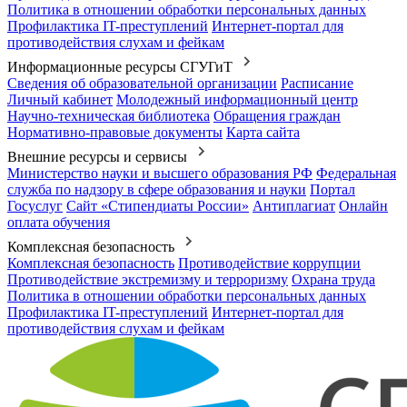
Политика в отношении обработки персональных данных
Профилактика IT-преступлений
Интернет-портал для
противодействия слухам и фейкам
Информационные ресурсы СГУГиТ
Сведения об образовательной организации
Расписание
Личный кабинет
Молодежный информационный центр
Научно-техническая библиотека
Обращения граждан
Нормативно-правовые документы
Карта сайта
Внешние ресурсы и сервисы
Министерство науки и высшего образования РФ
Федеральная
служба по надзору в сфере образования и науки
Портал
Госуслуг
Сайт «Стипендиаты России»
Антиплагиат
Онлайн
оплата обучения
Комплексная безопасность
Комплексная безопасность
Противодействие коррупции
Противодействие экстремизму и терроризму
Охрана труда
Политика в отношении обработки персональных данных
Профилактика IT-преступлений
Интернет-портал для
противодействия слухам и фейкам