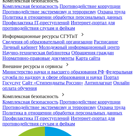
Комплексная безопасность
Комплексная безопасность
Противодействие коррупции
Противодействие экстремизму и терроризму
Охрана труда
Политика в отношении обработки персональных данных
Профилактика IT-преступлений
Интернет-портал для
противодействия слухам и фейкам
Информационные ресурсы СГУГиТ
Сведения об образовательной организации
Расписание
Личный кабинет
Молодежный информационный центр
Научно-техническая библиотека
Обращения граждан
Нормативно-правовые документы
Карта сайта
Внешние ресурсы и сервисы
Министерство науки и высшего образования РФ
Федеральная
служба по надзору в сфере образования и науки
Портал
Госуслуг
Сайт «Стипендиаты России»
Антиплагиат
Онлайн
оплата обучения
Комплексная безопасность
Комплексная безопасность
Противодействие коррупции
Противодействие экстремизму и терроризму
Охрана труда
Политика в отношении обработки персональных данных
Профилактика IT-преступлений
Интернет-портал для
противодействия слухам и фейкам