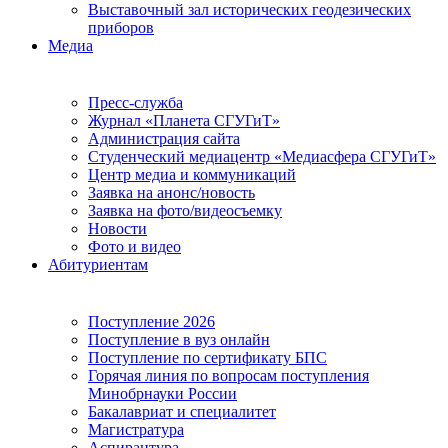
Выставочный зал исторических геодезических
приборов
Медиа
Пресс-служба
Журнал «Планета СГУГиТ»
Администрация сайта
Студенческий медиацентр «Медиасфера СГУГиТ»
Центр медиа и коммуникаций
Заявка на анонс/новость
Заявка на фото/видеосъемку
Новости
Фото и видео
Абитуриентам
Поступление 2026
Поступление в вуз онлайн
Поступление по сертификату БПС
Горячая линия по вопросам поступления
Минобрнауки России
Бакалавриат и специалитет
Магистратура
Аспирантура