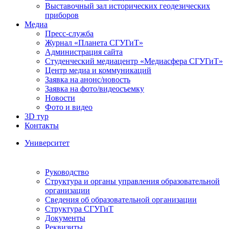
Выставочный зал исторических геодезических
приборов
Медиа
Пресс-служба
Журнал «Планета СГУГиТ»
Администрация сайта
Студенческий медиацентр «Медиасфера СГУГиТ»
Центр медиа и коммуникаций
Заявка на анонс/новость
Заявка на фото/видеосъемку
Новости
Фото и видео
3D тур
Контакты
Университет
Руководство
Структура и органы управления образовательной
организации
Сведения об образовательной организации
Структура СГУГиТ
Документы
Реквизиты