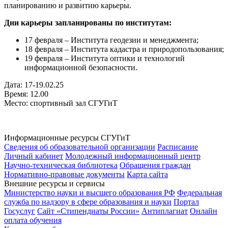
планированию и развитию карьеры.
Дни карьеры запланированы по институтам:
17 февраля – Института геодезии и менеджмента;
18 февраля – Института кадастра и природопользования;
19 февраля – Института оптики и технологий
информационной безопасности.
Дата: 17-19.02.25
Время: 12.00
Место: спортивный зал СГУГиТ
Информационные ресурсы СГУГиТ
Сведения об образовательной организации
Расписание
Личный кабинет
Молодежный информационный центр
Научно-техническая библиотека
Обращения граждан
Нормативно-правовые документы
Карта сайта
Внешние ресурсы и сервисы
Министерство науки и высшего образования РФ
Федеральная
служба по надзору в сфере образования и науки
Портал
Госуслуг
Сайт «Стипендиаты России»
Антиплагиат
Онлайн
оплата обучения