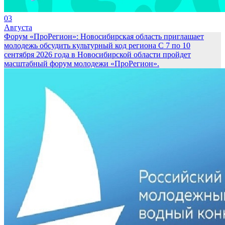
03
Августа
Форум «ПроРегион»: Новосибирская область приглашает
молодежь обсудить культурный код региона
С 7 по 10
сентября 2026 года в Новосибирской области пройдет
масштабный форум молодежи «ПроРегион».