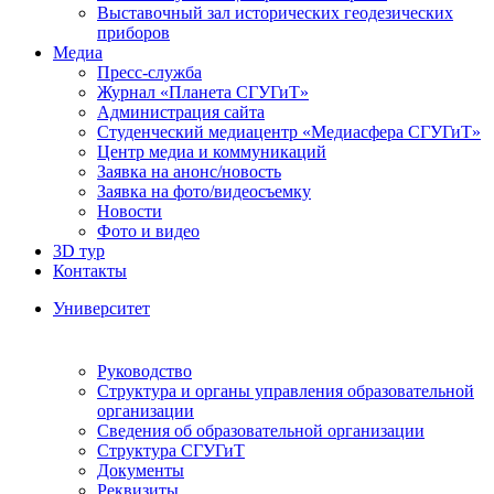
Выставочный зал исторических геодезических
приборов
Медиа
Пресс-служба
Журнал «Планета СГУГиТ»
Администрация сайта
Студенческий медиацентр «Медиасфера СГУГиТ»
Центр медиа и коммуникаций
Заявка на анонс/новость
Заявка на фото/видеосъемку
Новости
Фото и видео
3D тур
Контакты
Университет
Руководство
Структура и органы управления образовательной
организации
Сведения об образовательной организации
Структура СГУГиТ
Документы
Реквизиты