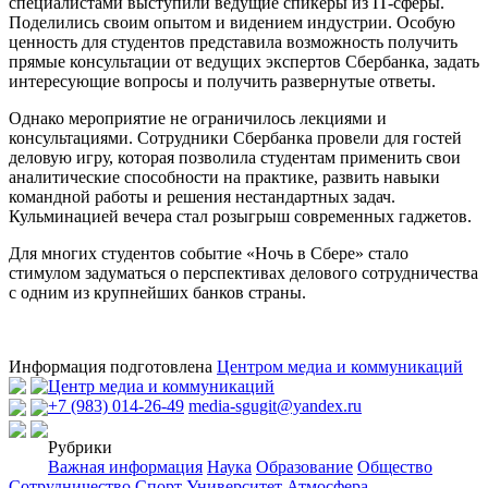
специалистами выступили ведущие спикеры из IT-сферы.
Поделились своим опытом и видением индустрии. Особую
ценность для студентов представила возможность получить
прямые консультации от ведущих экспертов Сбербанка, задать
интересующие вопросы и получить развернутые ответы.
Однако мероприятие не ограничилось лекциями и
консультациями. Сотрудники Сбербанка провели для гостей
деловую игру, которая позволила студентам применить свои
аналитические способности на практике, развить навыки
командной работы и решения нестандартных задач.
Кульминацией вечера стал розыгрыш современных гаджетов.
Для многих студентов событие «Ночь в Сбере» стало
стимулом задуматься о перспективах делового сотрудничества
с одним из крупнейших банков страны.⁠
Информация подготовлена
Центром медиа и коммуникаций
Центр медиа и коммуникаций
+7 (983) 014-26-49
media-sgugit@yandex.ru
Рубрики
Важная информация
Наука
Образование
Общество
Сотрудничество
Спорт
Университет
Атмосфера