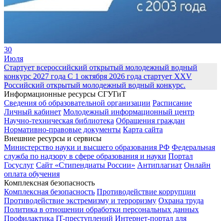
30
Июля
Стартует всероссийский открытый молодежный водный
конкурс 2027 года
С 1 октября 2026 года стартует XXV
Российский открытый молодежный водный конкурс.
Информационные ресурсы СГУГиТ
Сведения об образовательной организации
Расписание
Личный кабинет
Молодежный информационный центр
Научно-техническая библиотека
Обращения граждан
Нормативно-правовые документы
Карта сайта
Внешние ресурсы и сервисы
Министерство науки и высшего образования РФ
Федеральная
служба по надзору в сфере образования и науки
Портал
Госуслуг
Сайт «Стипендиаты России»
Антиплагиат
Онлайн
оплата обучения
Комплексная безопасность
Комплексная безопасность
Противодействие коррупции
Противодействие экстремизму и терроризму
Охрана труда
Политика в отношении обработки персональных данных
Профилактика IT-преступлений
Интернет-портал для