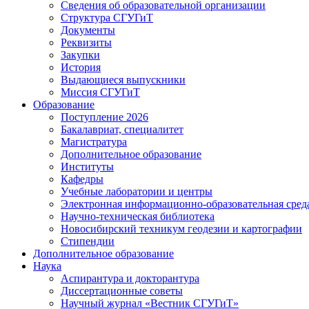
Сведения об образовательной организации
Структура СГУГиТ
Документы
Реквизиты
Закупки
История
Выдающиеся выпускники
Миссия СГУГиТ
Образование
Поступление 2026
Бакалавриат, специалитет
Магистратура
Дополнительное образование
Институты
Кафедры
Учебные лаборатории и центры
Электронная информационно-образовательная сред
Научно-техническая библиотека
Новосибирский техникум геодезии и картографии
Стипендии
Дополнительное образование
Наука
Аспирантура и докторантура
Диссертационные советы
Научный журнал «Вестник СГУГиТ»