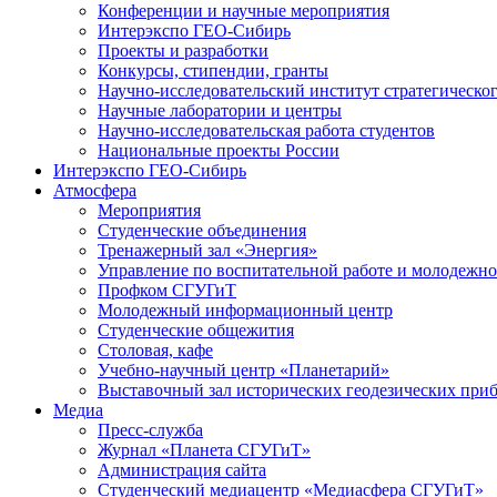
Конференции и научные мероприятия
Интерэкспо ГЕО-Сибирь
Проекты и разработки
Конкурсы, стипендии, гранты
Научно-исследовательский институт стратегическог
Научные лаборатории и центры
Научно-исследовательская работа студентов
Национальные проекты России
Интерэкспо ГЕО-Сибирь
Атмосфера
Мероприятия
Студенческие объединения
Тренажерный зал «Энергия»
Управление по воспитательной работе и молодежн
Профком СГУГиТ
Молодежный информационный центр
Студенческие общежития
Столовая, кафе
Учебно-научный центр «Планетарий»
Выставочный зал исторических геодезических при
Медиа
Пресс-служба
Журнал «Планета СГУГиТ»
Администрация сайта
Студенческий медиацентр «Медиасфера СГУГиТ»