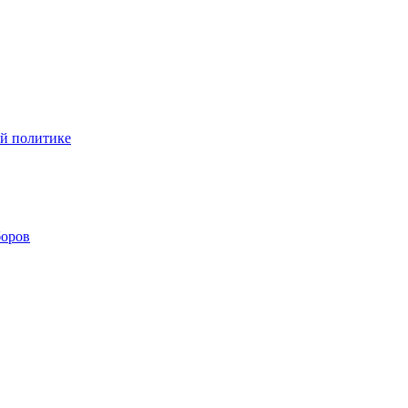
ой политике
боров