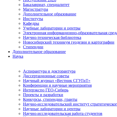
Бакалавриат, специалитет
Магистратура
Дополнительное образование
Институты
Кафедры
Учебные лаборатории и центры
Электронная информационно-образовательная сред
Научно-техническая библиотека
Новосибирский техникум геодезии и картографии
Стипендии
Дополнительное образование
Наука
Аспирантура и докторантура
Диссертационные советы
Научный журнал «Вестник СГУГиТ»
Конференции и научные мероприятия
Интерэкспо ГЕО-Сибирь
Проекты и разработки
Конкурсы, стипендии, гранты
Научно-исследовательский институт стратегическог
Научные лаборатории и центры
Научно-исследовательская работа студентов