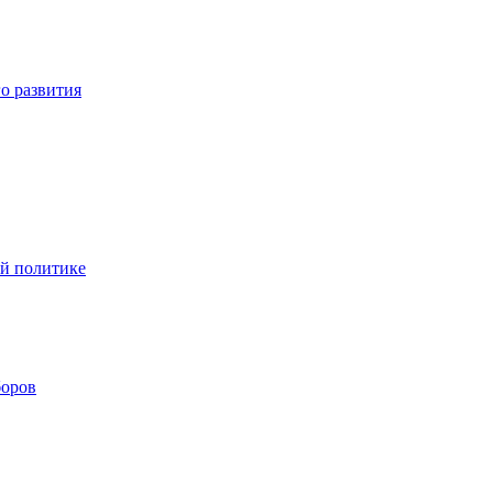
о развития
ой политике
боров