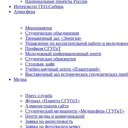
Национальные проекты России
Интерэкспо ГЕО-Сибирь
Атмосфера
Мероприятия
Студенческие объединения
Тренажерный зал «Энергия»
Управление по воспитательной работе и молодежн
Профком СГУГиТ
Молодежный информационный центр
Студенческие общежития
Столовая, кафе
Учебно-научный центр «Планетарий»
Выставочный зал исторических геодезических при
Медиа
Пресс-служба
Журнал «Планета СГУГиТ»
Администрация сайта
Студенческий медиацентр «Медиасфера СГУГиТ»
Центр медиа и коммуникаций
Заявка на анонс/новость
Заявка на фото/видеосъемку