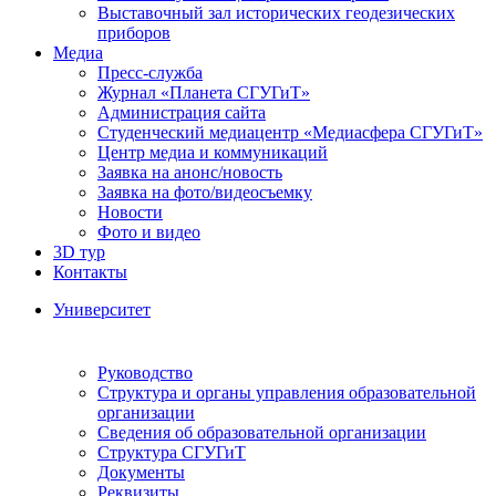
Выставочный зал исторических геодезических
приборов
Медиа
Пресс-служба
Журнал «Планета СГУГиТ»
Администрация сайта
Студенческий медиацентр «Медиасфера СГУГиТ»
Центр медиа и коммуникаций
Заявка на анонс/новость
Заявка на фото/видеосъемку
Новости
Фото и видео
3D тур
Контакты
Университет
Руководство
Структура и органы управления образовательной
организации
Сведения об образовательной организации
Структура СГУГиТ
Документы
Реквизиты